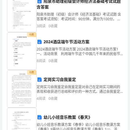
模
阳泉市助理初级会计师经济法基础考试试题
含答案
A.同一时刻甲的速度比乙大
拟
阳泉市助理（初级）会计师《经济法基础》考试试题 含
试
答案考试须知：考试时间：90分钟，满分为100分。 请
B.下落2m时，甲、乙球的速度相同
首先按要求在试卷的指定位置填写您的姓名、准考证号
3
阅读
0
收藏
和所在单位的名称。本卷共有四大题分别为单选题、多
卷
C.下落过程中甲的加速度是乙的5倍
付费
含
2024酒店端午节活动方案
解
2024酒店端午节活动方案 2024酒店端午节活动方案1
一、活动背景 利用端午节这个中国几千年来的民俗节
日，邀请国际友人及青少年共同参加，在更好地了解端
析
8
阅读
0
收藏
午节习俗，感受端午节丰富的文化内涵的同时，
一、
付费
定岗实习自我鉴定
单
定岗实习自我鉴定自我鉴定是对自己在定岗实习期间的
选
A.所用时间小于
t
表现和收获进行总结和评价的一种方式。通过自我鉴定
1
的过程，可以更好地认识自我，发现自己的不足之处并
4
阅读
0
收藏
题
提出改进的方法，进一步完善自身。下面是我在定岗实
B.所用时间大于
t
习期间的
1
（本
C.落回抛出点的速度大于
v
幼儿小班音乐教案《春天》
0
题
幼儿小班音乐教课方案《春季》幼儿小班音乐教课方案
D.落回抛出点的速度等于
v
《春季》9篇幼儿小班音乐教课方案《春季》1一、活动