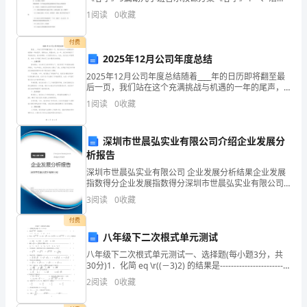
共
0
内容：《春季》二、活动要求：指引幼儿用节奏动作来
1
阅读
0
收藏
表现歌曲的情绪。经过肢体各样动作，让幼儿体验到音
8
乐优美
付费
小
2025年12月公司年度总结
题，
2025年12月公司年度总结随着____年的日历即将翻至最
后一页，我们站在这个充满挑战与机遇的一年的尾声，
每
回顾过去，展望未来。这一年，我们共同经历了市场的
1
阅读
0
收藏
波动，技术的革新，以及团队的壮大。在此，我代表
题
深圳市世晨弘实业有限公司介绍企业发展分
3
析报告
分，
深圳市世晨弘实业有限公司 企业发展分析结果企业发展
指数得分企业发展指数得分深圳市世晨弘实业有限公司
共
综合得分说明：企业发展指数根据企业规模、企业创
3
阅读
0
收藏
新、企业风险、企业活力四个维度对企业发展情况进行
24
评价。
付费
八年级下二次根式单元测试
分）
八年级下二次根式单元测试一、选择题(每小题3分，共
1、
30分)1．化简 eq \r((－3)2) 的结果是-------------------------
---------------- (
2
阅读
0
收藏
下