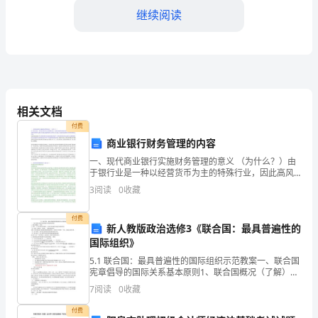
继续阅读
学
2025
年
高
相关文档
一
付费
上
商业银行财务管理的内容
一、现代商业银行实施财务管理的意义 （为什么？）由
学
于银行业是一种以经营货币为主的特殊行业，因此高风
险性和高收益性是其的主要特征；而财务管理作为银行
期
3
阅读
0
收藏
对风险实施控制的主要手段，其实际上是现代商业银行
经营管
期
A.6m/sB.4m/s
付费
新人教版政治选修3《联合国：最具普遍性的
末
国际组织》
C.2m/sD.1m/s
5.1 联合国：最具普遍性的国际组织示范教案一、联合国
物
宪章倡导的国际关系基本原则1、联合国概况（了解）
1）地位：当今世界最具普遍性、代表性和权威性的政府
理
7
阅读
0
收藏
间国际组织。（2）类型：政府间、全球性、一般性国
大），不计空气阻力，下列说法正确的是：
付费