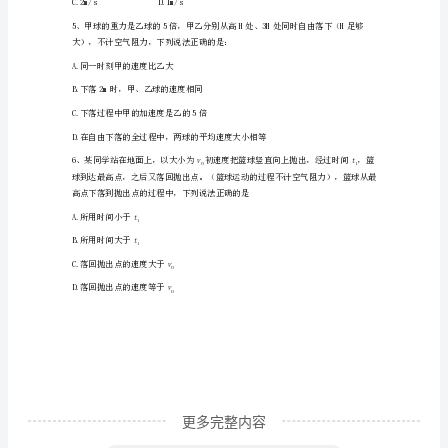
试
C.98cmD.104cm
卷
含
率随时间变化的图象可能正确的是（）
解
析
南
宁
市
第
二
更多完整内容
中