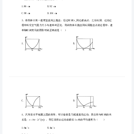
一
上
1、下列说法中正确的是
学
期
B.既有大小又有方向的量一定是矢量
期
末
物
理
模
绳的伸长始终处于弹性限度内)()
拟
A.86cmB.92cm