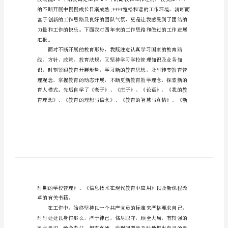
校
长
各位领导、各位教师：
述
职
报
告
博
体验着人生的幸福。
客
xx
年
校
长
述