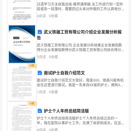
日语学习方法自我总结-推荐通用稿 当工作进行到一定阶
来
段或告一段落时，需要回过头来对所做的工作认真地分
析研究一下，肯定成绩，找出问题，归纳出经验教训，
收
4
阅读
0
收藏
提高认识，明确方向，以便进一步做好工作，并把
集
武义铁雄工贸有限公司介绍企业发展分析报
的
告
xx
武义铁雄工贸有限公司 企业发展分析结果企业发展指数
得分企业发展指数得分武义铁雄工贸有限公司综合得分
说明：企业发展指数根据企业规模、企业创新、企业风
年
5
阅读
0
收藏
险、企业活力四个维度对企业发展情况进行评价。该企
业的
校
付费
面试护士自我介绍范文
长
面试护士自我介绍范文大家好，我是XXX，很高兴能有机
会在这里进行面试。我是一名来自XX省的护士，拥有XX
述
年的丰富护理经验。我本科毕业于XX大学的护理专业，
1
阅读
0
收藏
在校期间我学习了各种基础护理知识和技能，并通过
职
付费
报
护士个人年终总结简洁版
告
护士个人年终总结简洁版护士个人年终总结过去的一
年，我在医院从事护士工作，充满了收获和成长。在这
博
里，我想简洁地总结一下过去一年的工作。首先，我要
4
阅读
0
收藏