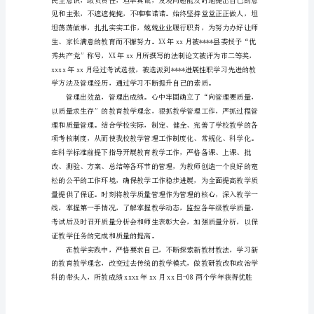
职
报
汇报。
告
博
客
引
导
语：
校
长
述
职