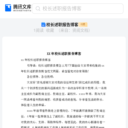
校
校长述职报告博客
长
校长述职报告博客
付费
述
1
阅读
收藏
（
来自
：
贤阅文档
）
职
报
告
博
客
XX
xx年校长述职报告博客
年