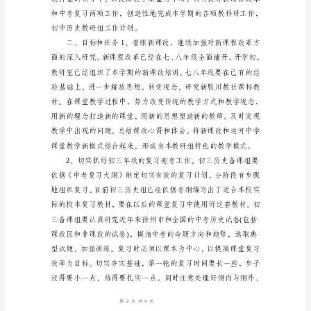
作
计
划
范
本
学
生
会
好
工
作
计
划|
工