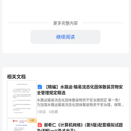
作
总
好
结
更多完整内容
与
2
继续阅读
计
划
一、
指
相关文档
导
【精编】水路运ۥ输易流态化固体散装货物安
思
全管理规定精选
水路运输易流态化固体散装物资平安治理规定 第一条?
想
为加强水路运输易流态化固体散装物资平安治理，保障
初中历史教研组工作计划。
运输平安，按照《中华人民共和国平安消费法》、《中
1
阅读
0
收藏
本
华人民共和国港口法》、《中华人民共和国海上交通平
付费
学
谢希仁《计算机网络》(第5版)配套模拟试题
及详解(一)(圣才出品)