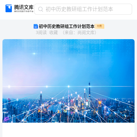
初
初中历史教研组工作计划范本
中
初中历史教研组工作计划范本
付费
历
3
阅读
收藏
（
来自
：
尚阅文库
）
史
教
研
组
工
作
计