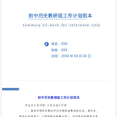
划
范
本
初
中
历
史
教
研
组
工