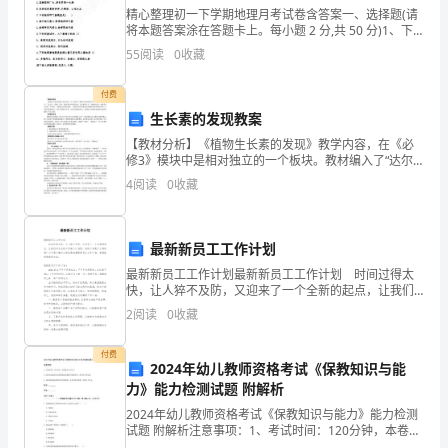
精心整理初一下学期地理月考试卷含答案一、选择题(请
学
将本题答案涂在答题卡上。每小题 2 分,共 50 分)1、下
列关于亚洲的叙述,错误的是( )A.亚洲气候类型复杂多样
政法
校
55
阅读
0
收藏
B.亚洲是世界上国家数目最多的大洲
上海
所
付费
生长素的发现教案
在
【教材分析】《植物生长素的发现》教学内容，在《必
地
修3》模块中是相对独立的一个板块。教材编入了“达尔
天津
文、詹森、拜耳、温特等科学家的实验，生长素的产
4
阅读
0
收藏
生、运输和分布，实验设计与评价”等内容。“植物生长素
录
的发
取
最新新员工工作计划
江重庆
批
最新新员工工作计划最新新员工工作计划 时间过得太
快，让人猝不及防，又迎来了一个全新的起点，让我们
次
对今后的工作做个计划吧。好的计划是什么样的呢？以
2
阅读
0
收藏
下是小编为大家收集的最新新员工工作计划，希望能够
前批498武警后勤学院本科提前批497
录
帮助
付费
2024年幼儿教师资格考试《保教知识与能
取
宁夏文科490分能上什么大学
力》能力检测试题 附解析
线
2024年幼儿教师资格考试《保教知识与能力》能力检测
试题 附解析注意事项：1、考试时间：120分钟，本卷满
差
分为150分。 2、请首先按要求在试卷的指定位置填写您