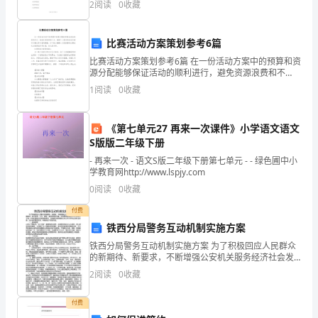
2
阅读
0
收藏
的姓名、准考证号等信息。 3、请仔细阅读
省
比赛活动方案策划参考6篇
市
比赛活动方案策划参考6篇 在一份活动方案中的预算和资
分
源分配能够保证活动的顺利进行，避免资源浪费和不
足，兼顾个人需求的活动方案可以满足参与者的期望，
1
阅读
0
收藏
数
以下是小编精心为您推荐的比赛活动方案策划参考6篇
线
《第七单元27 再来一次课件》小学语文语文
S版版二年级下册
录
- 再来一次 - 语文S版二年级下册第七单元 - - 绿色圃中小
取
学教育网http://www.lspjy.com
0
阅读
0
收藏
平
付费
均
铁西分局警务互动机制实施方案
分
铁西分局警务互动机制实施方案 为了积极回应人民群众
的新期待、新要求，不断增强公安机关服务经济社会发
安
展能力，树立亲民、正义、诚信、廉洁的良好形象，切
2
阅读
0
收藏
实贯彻落实鞍山市公安局关于进一步深化警务互动机制
的要求
徽
付费