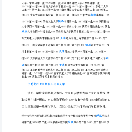
科
490
分
湖南
能
上
什
吉林
么
师范
大
学
江西
宁
夏
理