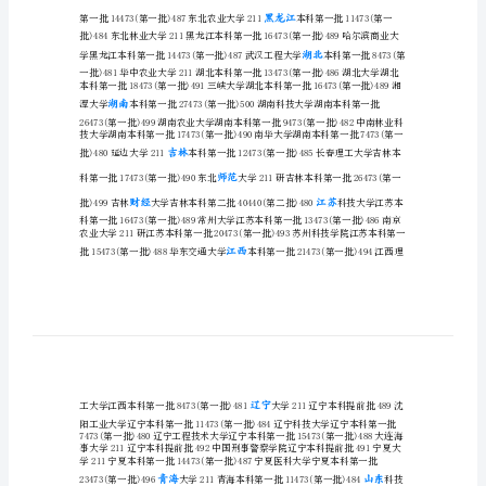
上
宁夏理科490分能上什么大学
什
么
北京体育211
大
福建
学
985甘肃
宁
广东
夏
文
广西
科
和
理