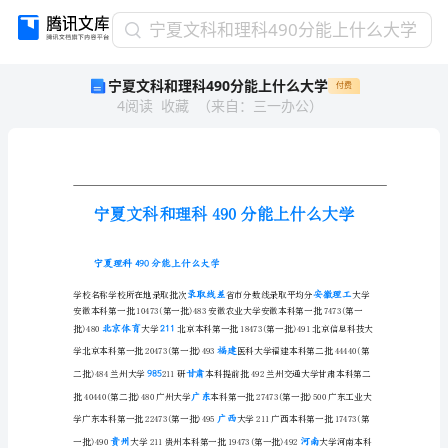
宁
宁夏文科和理科490分能上什么大学
夏
宁夏文科和理科490分能上什么大学
付费
文
4
阅读
收藏
（
来自
：
三一办公
）
科
和
理
科
490
分
能