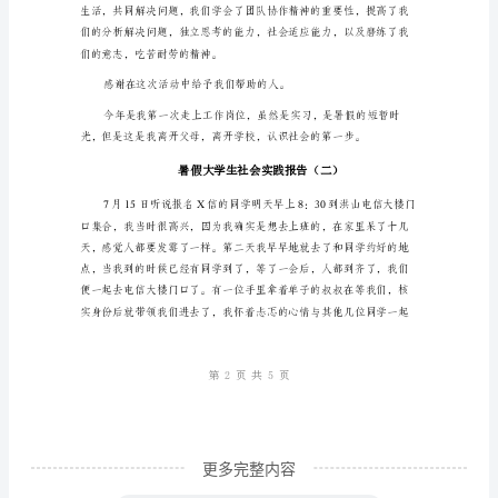
6
月
11
日
上
午，
我
们
3
人
坐
上
汽
更多完整内容