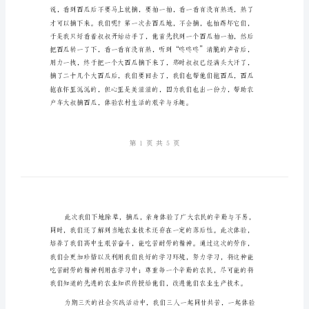
告
暑
假
大
学
真地把地里的杂草给除了。
生
社
会
实
践
报
告