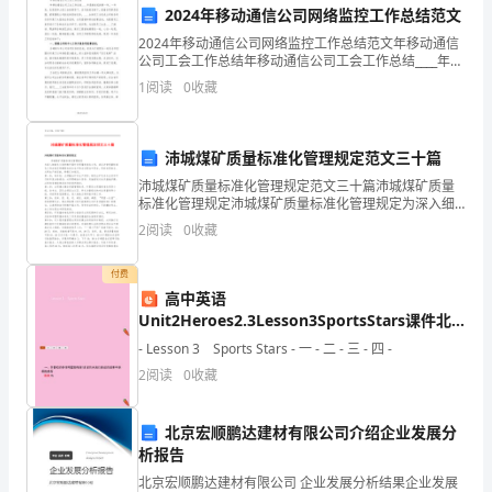
植
2024年移动通信公司网络监控工作总结范文
2024年移动通信公司网络监控工作总结范文年移动通信
基
公司工会工作总结年移动通信公司工会工作总结____年是
新世纪的第一年，一年来，在党委和上级工会的领导
1
阅读
0
收藏
地。
下，在行政的支持下，按着各项职责范围，紧紧围绕公
到
沛城煤矿质量标准化管理规定范文三十篇
达
沛城煤矿质量标准化管理规定范文三十篇沛城煤矿质量
标准化管理规定沛城煤矿质量标准化管理规定为深入细
基
致长久地积极开展矿井质量标准化工作，真正并使质量
2
阅读
0
收藏
标准化工作自始至终横跨在安全生产的全过程当中回
地，
去，同时
付费
首
高中英语
Unit2Heroes2.3Lesson3SportsStars课件北
先
师大版必修1
- Lesson 3 Sports Stars - 一 - 二 - 三 - 四 -
映
2
阅读
0
收藏
入
北京宏顺鹏达建材有限公司介绍企业发展分
眼
析报告
前
北京宏顺鹏达建材有限公司 企业发展分析结果企业发展