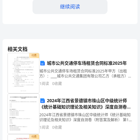
车
继续阅读
奔
赴
目
的
相关文档
付费
地
城市公共交通停车场租赁合同标准2025年
xx
城市公共交通停车场租赁合同标准2025年甲方（出租
方）：____城市公共交通集团有限公司乙方（承租方）：
的
____根据《中华人民共和国合同法》及相关法律法规的规
1
阅读
0
收藏
定，甲乙双方在平等、自愿、公平、诚信的原则
一
家
2024年江西省景德镇市珠山区中级统计师
《统计基础知识理论及相关知识》深度自测卷
西
（附答案及解析）
2024年江西省景德镇市珠山区中级统计师《统计基础知
识理论及相关知识》深度自测卷（附答案及解析） 第1
瓜
题：单选题(本题1分)甲、乙两种商品销售量分别提高
1
阅读
0
收藏
10%和20%，基期销售额中相应的比重为40%和
种
们的意志，吃苦耐劳的精神。
付费