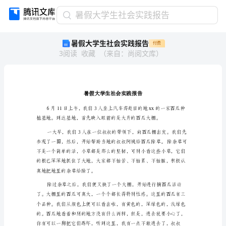
暑
暑假大学生社会实践报告
假
暑假大学生社会实践报告
付费
大
3
阅读
收藏
（
来自
：
尚阅文库
）
学
生
社
会
实
践
报