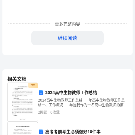
管
理，
更多完整内容
优
化
继续阅读
资
产
配
置，
相关文档
付费
防
2024高中生物教师工作总结
止
2024高中生物教师工作总结____年高中生物教师工作总
结一、工作概况____年是我作为一名高中生物教师的第五
国
个工作年头。在这一年里，我全力以赴地投入到教学工
组，其组成人员如下：
2
阅读
0
收藏
作中，充分调动学生的学习积极性，提高他们的
有
资
高考考前考生必须做好10件事