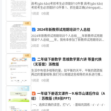
高考(ɡāo kǎo)考前考生必须做好10件事 高考(ɡāo kǎo)
产
考前考生必须做好10件事 1、抓住最正确(zhèngquè)记
忆时间。心理学研究证明，早晨起床后半小时及晚上睡
流
1
阅读
0
收藏
觉
工作。
失，
付费
2024年新教师试用期培训个人总结
近
2024年新教师试用期培训个人总结____年新教师试用期
日，
培训个人总结____年，我有幸参加了新教师试用期培训，
这是一次非常宝贵和难得的机会。在这次培训中，我不
2
阅读
0
收藏
涟
仅学到了很多关于教育教学的知识和技能，还与
水
付费
二年级下册数学 思维数学第六讲 等量代换
（无答案）浙教版
县
生活中有很多相等的量，如平衡的天平、平衡的跷跷板
水
两边的重量相等.我们可以根据这些相等的关系进行推
理，进而可以等量代换，找到答案.这一节课我们就引导
1
阅读
0
收藏
利
学生来学习等量代换中推理的方法，让学生能对较复杂
的物体
局
一年级下册语文课件－9.咏华山课后作业（A
组）｜苏教版 (共8张PPT)
对
- 一、选择正确的读音，打“√”。 - 基础巩固练 - √ - √ - √ -
局
4
阅读
0
收藏