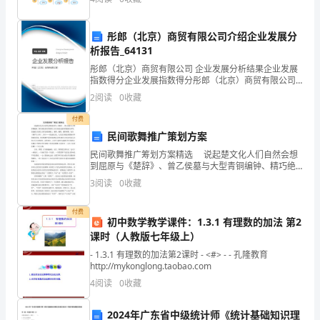
机
彤郎（北京）商贸有限公司介绍企业发展分
关、
析报告_64131
基
彤郎（北京）商贸有限公司 企业发展分析结果企业发展
指数得分企业发展指数得分彤郎（北京）商贸有限公司
层
综合得分说明：企业发展指数根据企业规模、企业创
2
阅读
0
收藏
新、企业风险、企业活力四个维度对企业发展情况进行
评价。该
水
付费
民间歌舞推广策划方案
利
民间歌舞推广筹划方案精选 说起楚文化人们自然会想
站
到屈原与《楚辞》、曾乙侯墓与大型青铜编钟、精巧绝
伦的丝织刺绣工艺以及流光溢彩的髹漆艺术等；说起藏
3
阅读
0
收藏
文化那么自然会想到藏文、藏药、藏歌、藏传佛教、史
所
诗《
付费
固
初中数学教学课件：1.3.1 有理数的加法 第2
课时（人教版七年级上）
定
- 1.3.1 有理数的加法第2课时 - <#> - - 孔隆教育
资
http://mykonglong.taobao.com
4
阅读
0
收藏
产
2024年广东省中级统计师《统计基础知识理