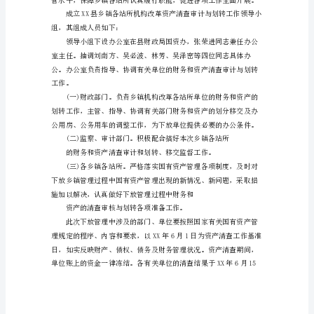
报
告
资产的平安完整。
为
加
强
水
利
资
我县实际，特制定本方案。
产
的
日
常