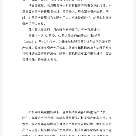
况进行了全面的清查。
告
202X
年
水
务
站
资
产
清
查
工
作