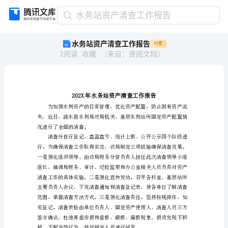
水
水务站资产清查工作报告
务
水务站资产清查工作报告
付费
站
2
阅读
收藏
（
来自
：
贤阅文档
）
资
产
清
查
工
作
报