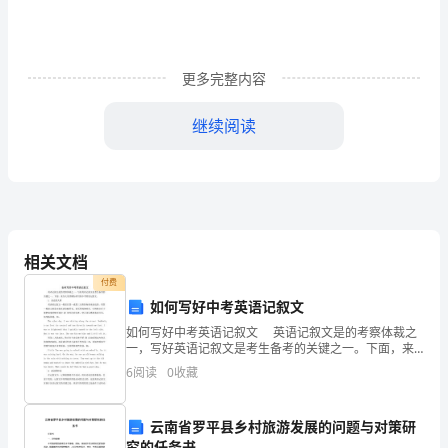
语
文
考
更多完整内容
前
继续阅读
必
_________________________
做
试
题
相关文档
付费
第
如何写好中考英语记叙文
一
如何写好中考英语记叙文 英语记叙文是的考察体裁之
一，写好英语记叙文是考生备考的关键之一。下面，来
部
为大家讲解如何写好中考英语记叙文。 1. 表达的人称
6
阅读
0
收藏
英语的记叙文一般是以第一或第三人称的角
分
回五次劝得他住。
(16
云南省罗平县乡村旅游发展的问题与对策研
究的任务书