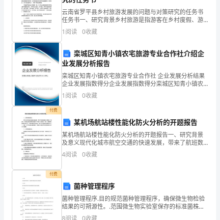
分)
云南省罗平县乡村旅游发展的问题与对策研究的任务书
任务书一、研究背景乡村旅游是指游客在乡村度假、游
1.
玩、体验农村生活等形式的旅游活动。随着城市化进程
1
阅读
0
收藏
的推进，人们对乡村风光、文化、生态环境和健康休闲
根
的需求不
栾城区知青小镇农宅旅游专业合作社介绍企
据
业发展分析报告
汉
一头骂，一头大踏步去了。
栾城区知青小镇农宅旅游专业合作社 企业发展分析结果
企业发展指数得分企业发展指数得分栾城区知青小镇农
语
宅旅游专业合作社综合得分说明：企业发展指数根据企
1
阅读
0
收藏
业规模、企业创新、企业风险、企业活力四个维度对企
_________________________
业发
拼
付费
某机场航站楼性能化防火分析的开题报告
音
某机场航站楼性能化防火分析的开题报告一、研究背景
写
及意义现代化城市航空交通的快速发展，带来了航班数
量的大幅增加，相应地，机场航站楼的规模和容量有了
4
阅读
0
收藏
不断扩大的趋势。然而，随着建筑的规模不断扩大，安
出
全问题也
分)
付费
汉
菌种管理程序
字。
(1)标题：▲
菌种管理程序.目的规范菌种管理程序，确保微生物检验
结果的可朔源性。.范围微生物实验室保存的标准菌株和
(4
来自临床的菌株。.职责微生物实验室检验人员正确保
8
阅读
0
收藏