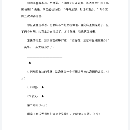
文
考
前
必
做
试
3.名著阅读。(3分)
题
及
答
发配到大名府充军”?(1分)
案
中
考