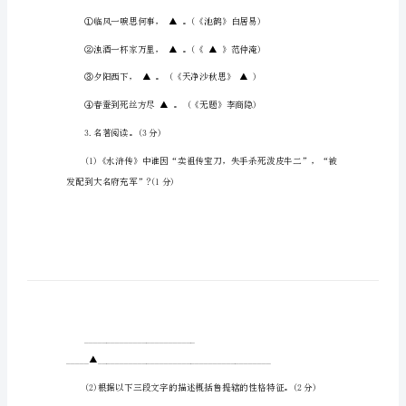
及
答
中考语文考前必做试题
案
第一部分(16分)
（整
1.根据汉语拼音写出汉字。(4分)
合
汇
编）
(shn)楼
中
考
语