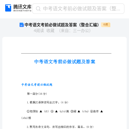
中
中考语文考前必做试题及答案（整合汇编）
考
中考语文考前必做试题及答案（整合汇编）
付费
语
4
阅读
收藏
（
来自
：
三一办公
）
文
考
前
必
做
试
题