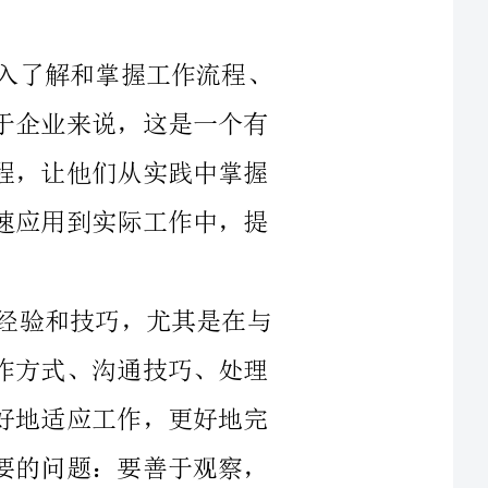
流程中的细节以及工作中的难点与技巧。对于企业来说，这是一个有
效的培训方式，因为让学员亲身参与工作过程，让他们从实践中掌握
知识和技能，不仅能提升学习效果，还能快速应用到实际工作中，提
我在跟岗培训中学到了很多实用的工作经验和技巧，尤其是在与
同事的沟通和协作中。我们可以从他们的工作方式、沟通技巧、处理
问题的思路和方法等方面汲取营养，从而更好地适应工作，更好地完
成任务。在跟岗培训中，我还注意到一个重要的问题：要善于观察，
善于学习。当你从旁观者变成参与者时，你需要更加专注地观察周围
习和成长。
此外，跟岗培训也提醒了我另一个问题：要注重工作细节。在工
作中，我们常常会忽略一些看似微小的细节，但实际上，这些细节决
定了工作的质量和效果。跟岗培训让我更加关注这些细节，学会从每