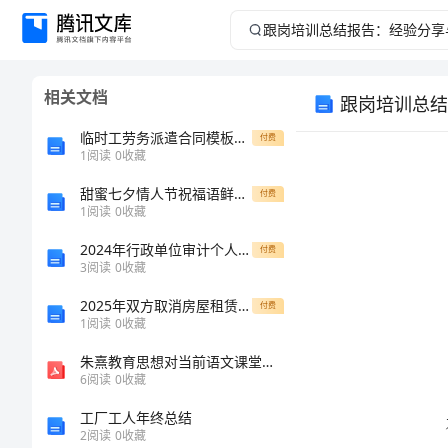
跟
岗
相关文档
跟岗培训总结
培
临时工劳务派遣合同模板2025年
付费
训
1
阅读
0
收藏
甜蜜七夕情人节祝福语鲜花卡片
总
付费
1
阅读
0
收藏
结
2024年行政单位审计个人工作总结与计划范例
付费
3
阅读
0
收藏
报
2025年双方取消房屋租赁合同范文纪要
付费
1
阅读
0
收藏
告：
朱熹教育思想对当前语文课堂教学的启示
经
6
阅读
0
收藏
工厂工人年终总结
验
2
阅读
0
收藏