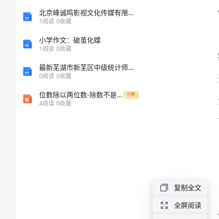
分
北京峰诚鸣影视文化传媒有限公司介绍企业发展分析报告
1
阅读
0
收藏
享
小学作文：破茧化蝶
1
阅读
0
收藏
与
最新芜湖市新芜区中级统计师《统计基础知识理论及相关知识》高分冲刺试卷含解析
0
阅读
0
收藏
心
位数除以两位数-除数不是整十
付费
得
4
阅读
0
收藏
体
会
跟
岗
复制全文
培
全屏阅读