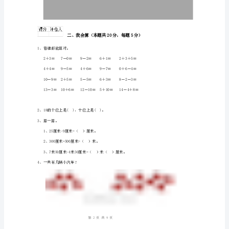
解
3、找规律，填数字。
析)
无
锡
5、看图，填一填,圈一圈。
市
一
年
级
数
学
19
第页共页
上
学