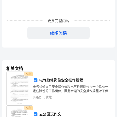
期
期
更多完整内容
末
继续阅读
考
试
试
卷
相关文档
B
付费
卷
电气检修岗位安全操作规程
电气检修岗位安全操作规程电气检修岗位是一个具有一
(附
定危险性的工作岗位，因此合理的安全操作规程对于保
障工作人员的生命安全、减少工伤事故具有至关重要的
3
阅读
0
收藏
解
意义。下面将就电气检修岗位的安全操作规程进行详细
阐述。1
析)
付费
去公园玩作文