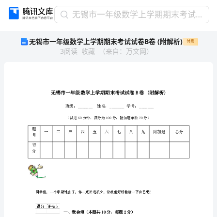
无
无锡市一年级数学上学期期末考试试卷B卷 (附解析)
锡
无锡市一年级数学上学期期末考试试卷B卷 (附解析)
付费
市
3
阅读
收藏
（
来自
：
万文网
）
一
年
级
数
学
上
学