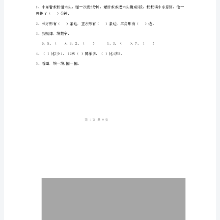
期
题
四
六
一
二
三
五
号
期
得
末
分
考
试
试
卷
B
卷
共锯了（）分钟。
(附