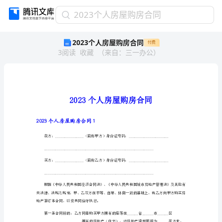
2023
2023个人房屋购房合同
个
2023个人房屋购房合同
付费
人
3
阅读
收藏
（
来自
：
三一办公
）
房
屋
购
房
合
同
2023