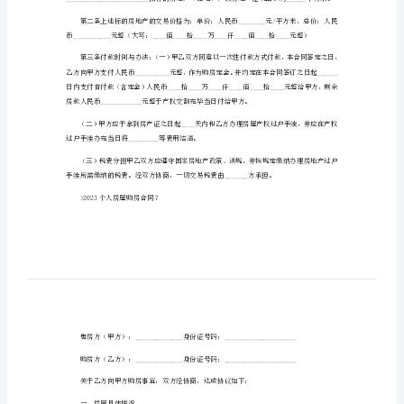
2023个人房屋购房合同1
个
人
房
屋
购
房
合
同
2023
地产签订本合同，以资共同信守执行。
个
人
房
屋