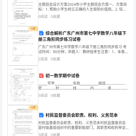
人
主题班会设计方案2024年小学主题班会方案一、方案目
房
标：1. 帮助小学生树立正确的人生观和价值观。2. 培养
小学生生活自理能力和交往能力。3. 引导小学生积极向
屋
0
阅读
0
收藏
二、相关房产编号
上、健康成长。二、方案内容：1. 一月份
购
房
付费
综合解析广东广州市第七中学数学八年级下
合
册三角形同步练习试卷
同
土地证编号：____________________________
广东广州市第七中学数学八年级下册三角形同步练习 考
1
试时间：90分钟；命题人：教研组考生注意：1、本卷分
第I卷（选择题）和第Ⅱ卷（非选择题）两部分，满分100
卖
2
阅读
0
收藏
三、房屋四界
分，考试时间90分钟2、答卷前，考生务必用0
方：
_______________（简
东：_________西：_________
初一数学期中试卷
称
______号学____________名姓____________级班…………………
甲
南：_________北：_________
密……………封……………线……………内……………请……………
勿……………答……………题……………………扬州中学教育
方）
5
阅读
0
收藏
四、付款方式
身
份
付费
村民监督委员会职责、权利、义务范本
证
村民监督委员会职责、权利、义务范本村民监督委员会
号
是村级基层组织中的重要职能部门，其职责和权利举足
码：
轻重。下面是一个不含分段语句的村民监督委员会职
3
阅读
0
收藏