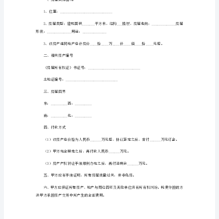
购
房
合
同
1
卖
过户手续办完当日将_________等费用结清。
方：
_______________（简
称
甲
>2023个人房屋购房合同7
方）
身
份