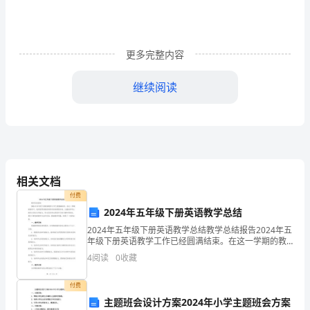
证
号
更多完整内容
码：
_____________________
继续阅读
___________________
2023
个
人
房
相关文档
屋
付费
一、房屋具体情况
购
2024年五年级下册英语教学总结
房
2024年五年级下册英语教学总结教学总结报告2024年五
1、位置：____________________________
年级下册英语教学工作已经圆满结束。在这一学期的教
合
学中，我积极贯彻教育部颁布的新课程标准，注重培养
4
阅读
0
收藏
同
学生的综合语言运用能力，努力促进学生英语学习的兴
2023
付费
形状：_____________用途：_____________
个
主题班会设计方案2024年小学主题班会方案