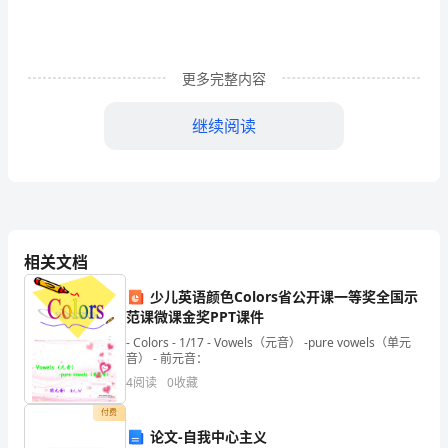
火
龙
科
更多完整内容
贸
继续阅读
有
目
限
公
司
相关文档
GPS
GPS
一、在线式巡检管理系统概述
..................
少儿英语颜色Colors省公开课一等奖全国示
范课微课金奖PPT课件
事
1
、系统设计目的
.............................................
- Colors - 1/17 - Vowels（元音） -pure vowels（单元
业
音） - 前元音：
2
、系统设计原则
.............................................
4
阅读
0
收藏
部
3
、系统构成
.....................................................
付费
目
论文-自我中心主义