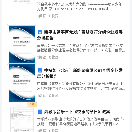
二、产品功能介绍
..................................................
录
论自我中心主义对人类行为的影响—————以青少年
为例目 录 TOC \o "1-3" \h \z \u HYPERLINK \l
TOC
"_Toc360959237" 引言 PAGEREF _Toc3
1JGPS
....................
、．博士增强型巡检器
2
阅读
0
收藏
\o
2
、巡检数据接收
.............................................
南平市延平区尤发广百货商行介绍企业发展
"1-
分析报告
3
、巡检管理系统软件介绍
...........................
3"
南平市延平区尤发广百货商行 企业发展分析结果企业发
展指数得分企业发展指数得分南平市延平区尤发广百货
三、系统配置清单
..................................................
\h
商行综合得分说明：企业发展指数根据企业规模、企业
1
阅读
0
收藏
创新、企业风险、企业活力四个维度对企业发展情况进
\z
四、方案示意图
......................................................
行评
中褚能（北京）新能源有限公司介绍企业发
\u
五、主要应用案例
..................................................
展分析报告
一、
中褚能（北京）新能源有限公司 企业发展分析结果企业
..................................................
六、应用案例说明
发展指数得分企业发展指数得分中褚能（北京）新能源
HYPERLINK
有限公司综合得分说明：企业发展指数根据企业规模、
1
阅读
0
收藏
企业创新、企业风险、企业活力四个维度对企业发展情
七、售后服务承诺
..................................................
\l
况进
付费
"_Toc3571160
湘教版音乐三下《快乐的节日》教案
音乐第八册歌曲《快乐的节日》教案教学目标1、知识与
博
技能： 随着伴奏有表情地演唱歌曲《快乐的节日》2、过
士
程与方法： 通过节奏练习、视唱辅导、歌曲结构介绍和
1
阅读
0
收藏