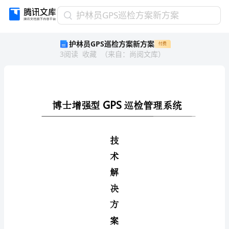
护
护林员GPS巡检方案新方案
林
护林员GPS巡检方案新方案
付费
员
3
阅读
收藏
（
来自
：
尚阅文库
）
GPS
巡
检
方
案
GPS
新
方