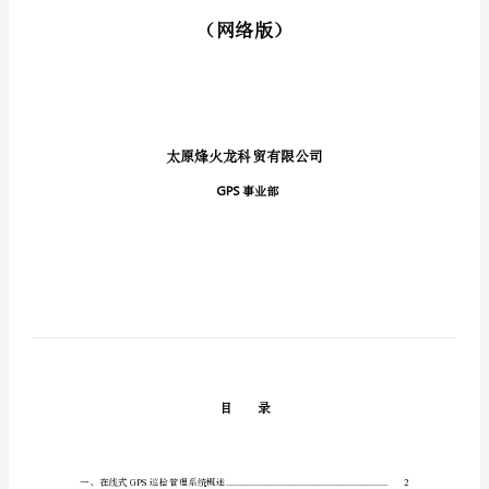
案
技
博
士
术
增
解
强
型
决
GPS
巡
方
检
案
管
理
系