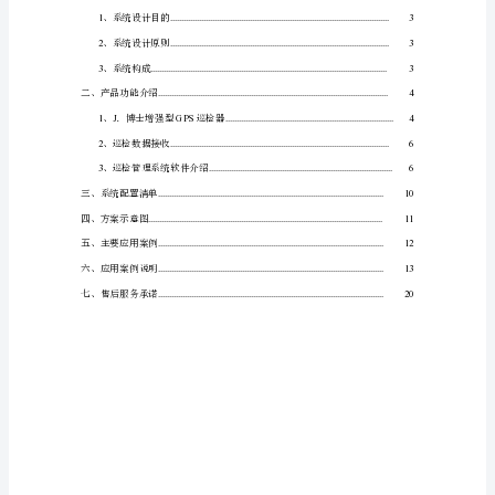
统
技
术
解
决
方
案
GPS
（网
络
版）
太
原
烽