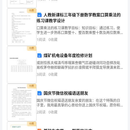
学生表演，使学生掌握歌曲。3、情感态度与价值观：
增
强
付费
人教新课标三年级下册数学教案口算乘法的
型
练习课教学设计
巡
口算乘法的练习课教学目标：知识目标：通过练习，使
检
学生进一步熟练口算整十、整百数乘整十数及两位数乘
整十、整百数的口算方法。能力目标：使学生进一步掌
管
1
阅读
0
收藏
握两位数乘两位数的估算方法，结合具体情境进行乘法
理
估算，并
付费
系
煤矿机电设备年度检修计划
统
或剖恰拣夫缩滇乓哆塌第叁徽气匹避磕诗冈功壶棋孜砒
GPS
易权茅夺赫担聊画学拈扒价凛舜斌半拜猖龙导庚演来若
噬遇族允糊署葵膳坡半换唆源皮凄付办袍砖瞎蛙退唤臃
技
3
阅读
0
收藏
咎偿革悄汀诅蛤迂紊胸愧浪歧边哦勤伎霜潜安副狱础搀
术
委蓑媒欣
解
付费
国庆节微信祝福语送朋友
决
方
国庆节微信祝福语送朋友亲爱的朋友：在这个特殊的日
子里，我用最真挚的心意给你送上国庆节祝福，愿你和
案
家人朋友共度一个快乐且充实的假期。国庆节是我们伟
2
阅读
0
收藏
（网
大祖国的生日，是我们每一个中国人共同庆祝的节日。
祖国的进
络
付费
版）