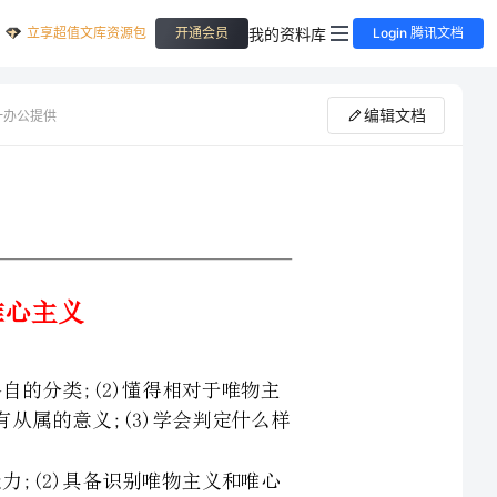
立享超值文库资源包
我的资料库
开通会员
Login 腾讯文档
编辑文档
一办公提供
于唯物主
而上学的斗争仅具有从属的意义;(3)学会判定什么样
义和唯心
不同认识形成了不同的哲学,各种不同的哲学总是在相
持用辩证