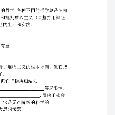
界是③的,坚持了唯物主义的根本方向。但它把
有⑥等局限性。
了社会
。
是