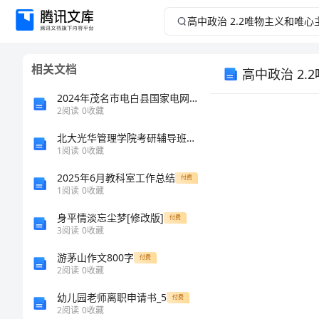
高
中
相关文档
高中政治 2
政
2024年茂名市电白县国家电网招聘之文学哲学类考试题库精品【预热题】
治
2
阅读
0
收藏
2.2
北大光华管理学院考研辅导班笔记总结
1
阅读
0
收藏
唯
2025年6月教科室工作总结
付费
1
阅读
0
收藏
物
身平情淡忘尘梦[修改版]
付费
3
阅读
0
收藏
主
游茅山作文800字
付费
义
2
阅读
0
收藏
幼儿园老师离职申请书_5
付费
和
2
阅读
0
收藏