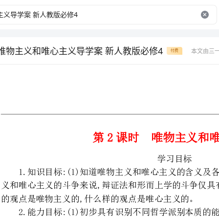
.2唯物主义和唯心主义导学案 新人教版必修4
本文由三
付费
第2课时唯物主义和唯心主义
学习目标
1.知识目标:(1)知道唯物主义和唯心主义的含义及各自的分类;(2)懂得相对
义和唯心主义的斗争来说,辩证法和形
的观点是唯物主义的,什么样的观点是唯心主义的。
2.能力目标:(1)初步具有识别不同哲学派别本质的能力;(2)具备识别唯物主
主义基本形态的能力。
3.情感态度价值观:(1)对世界的
互辩难中发展,我们应该坚持辩证唯物主义观点,自觉反对和批判唯心主义;(2)坚
唯物主义的观点认识世界,用辩证唯物主义的观点指导自己的生活和实践。
预习检测