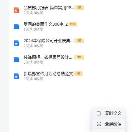
唯
品质部月报表-简单实用PPT课件
付费
2
阅读
0
收藏
心
瞬间的美丽作文300字_2
付费
1
阅读
0
收藏
主
2024年保险公司开业庆典致辞
付费
2
阅读
0
收藏
义
装饰橱柜、衣柜家居设计手册
付费
导
5
阅读
0
收藏
新墙办宣传月活动总结范文
学
付费
9
阅读
0
收藏
案
新
复制全文
人
全屏阅读
教