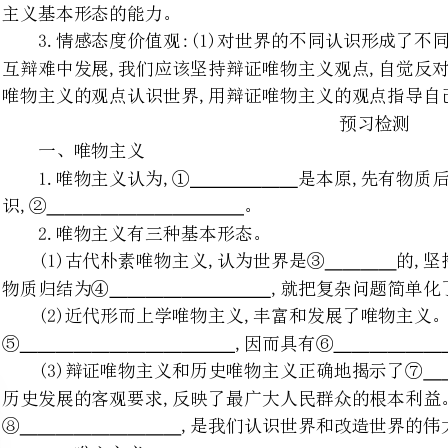
一、唯物主义
1.唯物主义认为,①是本原,先有物质后有意
识,②。
2.唯物主义有三种基本形态。
(1)古代朴素唯物主义,认为世
物质归结为④,就把复杂问题简单化了。
(2)近代形而上学唯物主义,丰富和发展了唯物主义。但它把物质归结为
⑤,因而具
(3)辩证唯物主义和历史唯物主义正确地揭示了⑦,反映
历史发展的客观要求,反映了最广大人民群众的根本利益。它是无产阶级的科学的
⑧,是我们认识世界和改造世界的伟大思想武器。
二、唯心主义
1.唯心主义认为,⑨是本原,物质依赖于意
识,⑩。
2.唯心主义的两种基本形态。
(1)主观唯心主义把夸大为唯一的实在,当成本原的东西
(2)客观唯心主义把看作世界的主宰和本原,认为现实的物质世界只
这些客观精神的外化和表现。
3.唯物主义、唯心主义和辩证法、形而上学的关系。
(1)辩证法和形而上学总是附属于的哲学体系之中。