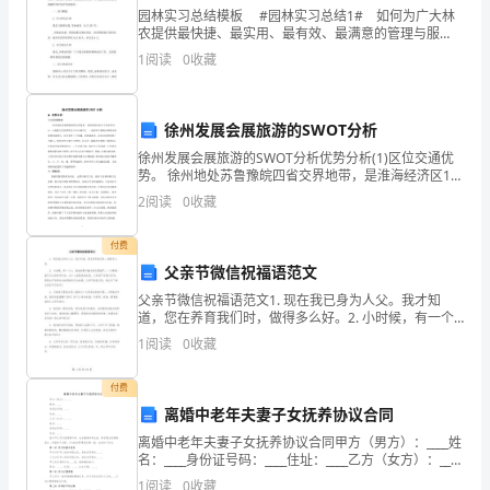
污
园林实习总结模板 #园林实习总结1# 如何为广大林
农提供最快捷、最实用、最有效、最满意的管理与服
染
／处采样。
4()
务，是事关林农持久保持营林造林积极性，维护林业生
1
阅读
0
收藏
态安全，巩固集体林权改革成果的长久大计，所以进行
5
时
必
的
徐州发展会展旅游的SWOT分析
6
背
徐州发展会展旅游的SWOT分析优势分析(1)区位交通优
故发生地点上游采对照样。
()
势。 徐州地处苏鲁豫皖四省交界地带，是淮海经济区19
景
个地市的中心，又是陇兰经济带的五大中心城市之一，
2
阅读
0
收藏
7
是亚欧大陆桥东部桥头的重要组成部分，区位
值，
农村稀。
()
付费
原
父亲节微信祝福语范文
．地下水监测点网可根据需要随时变动。
父亲节微信祝福语范文1. 现在我已身为人父。我才知
则
道，您在养育我们时，做得多么好。2. 小时候，有一个
人，他动动筷子就会有无限威严，一个眼神，就可以让
上
1
阅读
0
收藏
地区一般每布设眼井。
500km1()
2
我乖乖听话。这个人就是我的爸爸。父亲是严厉的代名
词
10
应
付费
离婚中老年夫妻子女抚养协议合同
段设置地下水背景值监测井对照井。
()()
设
离婚中老年夫妻子女抚养协议合同甲方（男方）：____姓
三
、
选
择
题
在
名：____身份证号码：____住址：____乙方（女方）：____
姓名：____身份证号码：____住址：____鉴于甲乙双方因
1
阅读
0
收藏