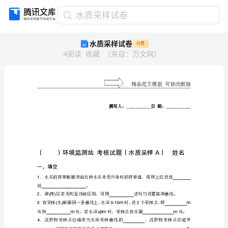
水
水质采样试卷
质
水质采样试卷
付费
采
4
阅读
收藏
（
来自
：
万文网
）
样
试
卷
撰
写
人：
___________
日