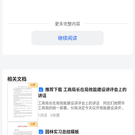
背
景
更多完整内容
断
继续阅读
面
10
须
6
能
测井，采样一次。
反
二
、
判
断
相关文档
映
付费
推荐下载 工商局长在局效能建设讲评会上的
1
水
讲话
水环境背景值的断面，称为对照断面。
(
系
工商局长在局效能建设讲评会上的讲话 同志们按照市
工商局的统一部署，分局决定今天召开效能建设讲评
会，主要是对前一阶段的效能建设情况做一个简单讲
未
1
阅读
0
收藏
评，并对下一阶段效能建设工作作一部署,下面我代表局
党委讲三
受
付费
．在地表水水质监测中通常采集瞬时水样
园林实习总结模板