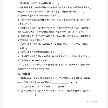
容器，上部不留空间，并有水封口。
质
6
采
放源，应以
样
A）
35
一般应为～次，但不得少于次。
7
姓
的首要考虑因素。
名
8
一、
()
填
()
空
栏。
1．
免责声明：图文来
水
系
的