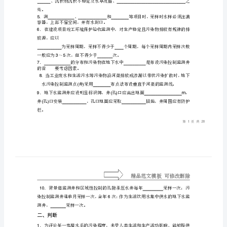
期：
___________（
）
环
境
一
、
填
空
监
1
测
或。
2()
站
考
核
4
试
题
处。
（水
5