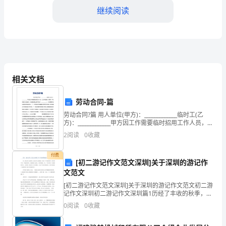
会
继续阅读
的
一
项
重
相关文档
要
劳动合同-篇
任
劳动合同?篇 用人单位(甲方)：_____________临时工(乙
方)：_____________甲方因工作需要临时招用工作人员，乙
务，
方申请应聘。经研究
2
阅读
0
收藏
不
付费
仅
[初二游记作文范文深圳]关于深圳的游记作
文范文
关
[初二游记作文范文深圳]关于深圳的游记作文范文初二游
记作文深圳初二游记作文深圳篇1历经了丰收的秋季，纯
乎
净的冬季，明丽的春季，我的脚步又踏入了夏的领域。
0
阅读
0
收藏
划。
夏，不仅带来了火辣辣的烈日，还捎来了我向往已久的
人
暑