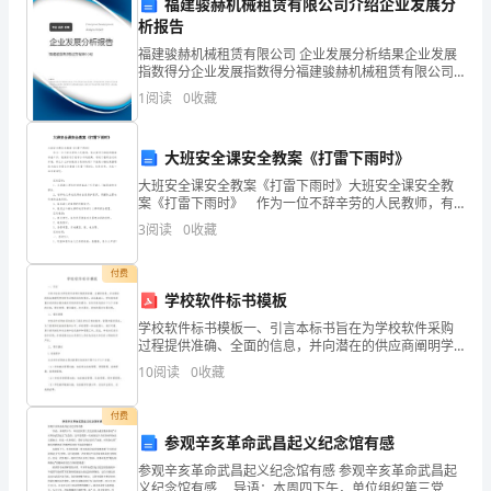
福建骏赫机械租赁有限公司介绍企业发展分
类
析报告
健
福建骏赫机械租赁有限公司 企业发展分析结果企业发展
指数得分企业发展指数得分福建骏赫机械租赁有限公司
康
综合得分说明：企业发展指数根据企业规模、企业创
1
阅读
0
收藏
新、企业风险、企业活力四个维度对企业发展情况进行
和
评价。
大班安全课安全教案《打雷下雨时》
生
大班安全课安全教案《打雷下雨时》大班安全课安全教
活
案《打雷下雨时》 作为一位不辞辛劳的人民教师，有
必要进行细致的教案准备工作，教案有利于教学水平的
3
阅读
0
收藏
质
提高，有助于教研活动的开展。那么什么样的教案才是
好的
量，
付费
学校软件标书模板
也
学校软件标书模板一、引言本标书旨在为学校软件采购
过程提供准确、全面的信息，并向潜在的供应商阐明学
关
校软件采购的目的和要求。在此基础上，学校将选择最
10
阅读
0
收藏
合适的供应商来满足学校的软件需求。本标书将包括以
网站等信息。
系
下几个方
付费
到
参观辛亥革命武昌起义纪念馆有感
未
参观辛亥革命武昌起义纪念馆有感 参观辛亥革命武昌起
义纪念馆有感 导语：本周四下午，单位组织第三党支