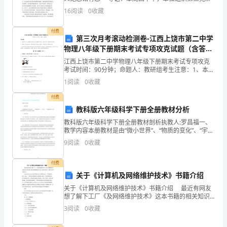
部部分成员集体参观"辛亥革命武昌起义"纪念馆，这不是
来
16
阅读
0
收藏
我第一次来到这个具有深刻革命意义的地方，但这一
世
付费
第三次月考滚动检测卷-江西上饶市第二中学
代
物理八年级下册期末考试专项攻克试题（含答案
及解析）
的
江西上饶市第二中学物理八年级下册期末考试专项攻克
考试时间：90分钟；命题人：教研组考生注意：1、本卷
分第I卷（选择题）和第Ⅱ卷（非选择题）两部分，满分
良
1
阅读
0
收藏
100分，考试时间90分钟2、答卷前，考生务必用
好
付费
教科版六年级科学下册全册教材分析
生
教科版六年级科学下册全册教材剖析执教人:罗昌福一、
教学内容本册教材是由“微小世界”、“物质的变化”、“宇
存
宙”、“环境和我们”四个单元组成,每个单元有8课,共32
9
阅读
0
收藏
课。二、教学目的1.在“微小世界”单元里
环
付费
境。
关于《计算机及网络维护技术》书籍介绍
在
关于《计算机及网络维护技术》书籍介绍 最近有网友
想了解下工厂《及网络维护技术》这本书籍的相关知识
过
介绍,所以就了相关资料提供给大家,具体内容如下.希望大
3
阅读
0
收藏
家参考参考!!! CompTIANetwo
去