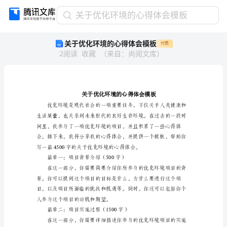
关
关于优化环境的心得体会模板
于
关于优化环境的心得体会模板
付费
优
2
阅读
收藏
（
来自
：
尚阅文库
）
化
环
境
的
心
得
体