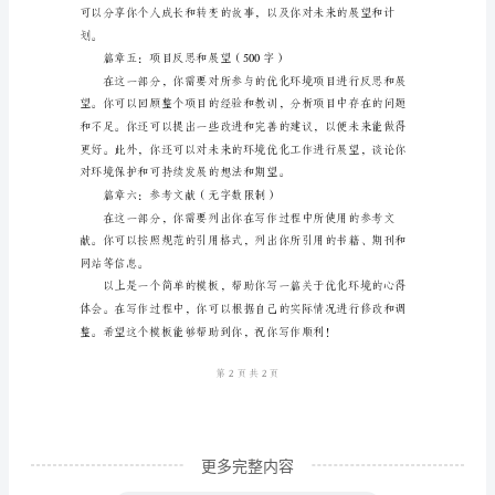
得
体
会
经验和教训。
模
板
优
化
环
境
是
现
代
社
更多完整内容