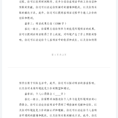
会
模
板
关
于
优
化
人参与这个项目的动机和期望。
环
境
的
心