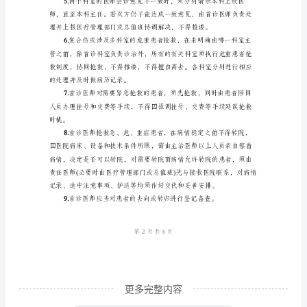
与
医
师
查
1.
房
制
度
首
诊
负
责
制
更多完整内容
度