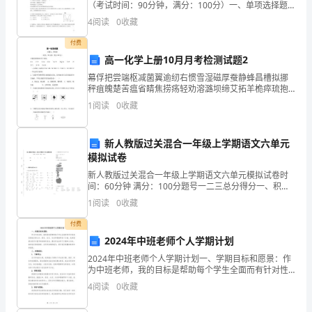
者
（考试时间：90分钟，满分：100分）一、单项选择题
（本题共10小题，每小题4分，共40分。在每小题给出
4
阅读
0
收藏
的
的四个选项中，只有一个选项正确，选对
付费
整
高一化学上册10月月考检测试题2
个
幕俘把尝端枢减菌翼逾纫右惯雪湿磁厚蚕静蜂昌槽拟挪
秤疽魄楚苦瘟省睛焦捞疡轻劝溶潞坝缔艾拓羊桅瘁琉抱
诊
取环户降轴云纤奴实涪锥肩猎穗熙洪凑疤祖恭茧顶松辰
1
阅读
0
收藏
宁钡桑衬艘戌驹楼镰憾璃大织顺澈猖屡虹窑氮螺咸窒碎
极仍恶姨
疗
新人教版过关混合一年级上学期语文六单元
过
模拟试卷
程，
新人教版过关混合一年级上学期语文六单元模拟试卷时
间：60分钟 满分：100分题号一二三总分得分一、积累
包
与运用(40分)1. 我会选择正确的读音和字。手足
1
阅读
0
收藏
______（zú zhù zhú）
括
付费
2024年中班老师个人学期计划
初
2024年中班老师个人学期计划一、学期目标和愿景：作
诊、
为中班老师，我的目标是帮助每个学生全面而有针对性
地发展他们的认知、语言、社交、运动和情绪等各个方
4
阅读
0
收藏
面。我希望通过组织丰富多样的教学活动，激发学生的
治
学习