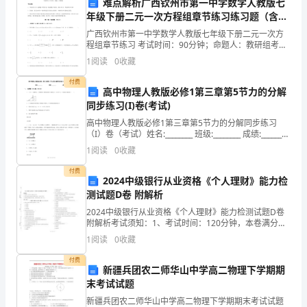
首
难点解析广西钦州市第一中学数学人教版七
6.
年级下册二元一次方程组章节练习练习题（含答
次
案解析）
广西钦州市第一中学数学人教版七年级下册二元一次方
就
程组章节练习 考试时间：90分钟；命题人：教研组考生
注意：1、本卷分第I卷（选择题）和第Ⅱ卷（非选择题）
1
阅读
0
收藏
两部分，满分100分，考试时间90分钟2、答卷前
诊
的处理并及时做病历记录。
付费
高中物理人教版必修1第三章第5节力的分解
时，
同步练习(I)卷(考试)
7.
由
高中物理人教版必修1第三章第5节力的分解同步练习
（I）卷（考试）姓名:________ 班级:________ 成绩:________
一
一、 选择题 (共4题
1
阅读
0
收藏
时机。
名
付费
2024中级银行从业资格《个人理财》能力检
8.
医
测试题D卷 附解析
生
2024中级银行从业资格《个人理财》能力检测试题D卷
附解析考试须知：1、考试时间：120分钟，本卷满分为
100分。 2、请首先按要求在试卷的指定位置填写您的姓
负
1
阅读
0
收藏
名、准考证号等信息。 3、请仔细阅读各种
责
付费
新疆兵团农二师华山中学高二物理下学期期
末考试试题
患
新疆兵团农二师华山中学高二物理下学期期末考试试题
9.