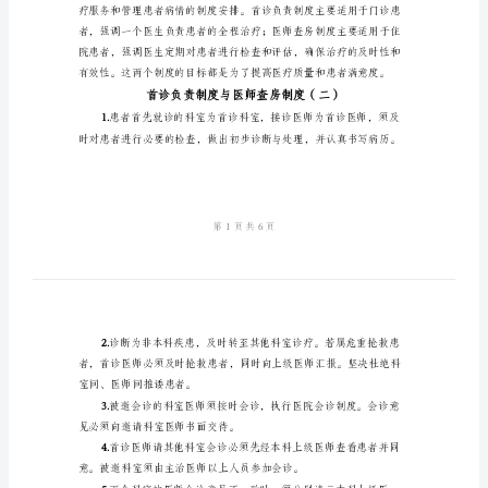
房
制
度
案的不协调。
（四
篇）
首
诊
负
责
制
度