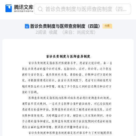
首
首诊负责制度与医师查房制度（四篇）
诊
首诊负责制度与医师查房制度（四篇）
付费
负
2
阅读
收藏
（
来自
：
尚阅文库
）
责
制
度
与
医
师
查