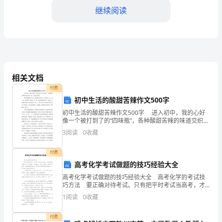
继续阅读
是
指
在
2.
医
相关文档
疗
室间、医师间推诿患者。
付费
保
初中生活的酸甜苦辣作文500字
3.
初中生活的酸甜苦辣作文500字 进入初中，我的心好
健
见必须向邀请科室医师书面交待。
像一个被打到了的“四味瓶”，各种酸甜苦辣的味道交织在
一起，令我不知所措。 酸以前刚刚进入初中，我就充
体
3
阅读
0
收藏
满了好奇心，到处想走一走，看一
4.
系
付费
高考化学考试做题的技巧经验大全
中，
5.
高考化学考试做题的技巧经验大全 高考化学的考试技
患
巧方法 要正确对待考试。只有把平时考试当高考，才
能做到高考像平时。涂卡规范，写清姓名、考号、座号
1
阅读
0
收藏
等，保证不涂错号。选择题答案选出后，要及时将答案
者
填
付费