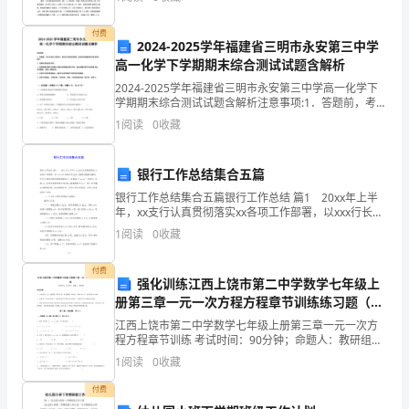
策而不是 个人决策。那么，集体决策到底有什么不同Z
又
1.
处？
付费
化
2024-2025学年福建省三明市永安第三中学
高一化学下学期期末综合测试试题含解析
作
2024-2025学年福建省三明市永安第三中学高一化学下
2.
学期期末综合测试试题含解析注意事项:1．答题前，考生
无
先将自己的姓名、准考证号码填写清楚，将条形码准确
1
阅读
0
收藏
粘贴在条形码区域内。2．答题时请按要求用笔。
色
的
银行工作总结集合五篇
银行工作总结集合五篇银行工作总结 篇1 20xx年上半
雷
年，xx支行认真贯彻落实xx各项工作部署，以xxx行长年
初工作会议上的讲话精神为指针，在分行领导及相关部
1
阅读
0
收藏
鸣，
室的指导下，以建设“xxxxxx”为宗
我
付费
强化训练江西上饶市第二中学数学七年级上
的
册第三章一元一次方程方程章节训练练习题（含
答案详解）
江西上饶市第二中学数学七年级上册第三章一元一次方
身
程方程章节训练 考试时间：90分钟；命题人：教研组考
生注意：1、本卷分第I卷（选择题）和第Ⅱ卷（非选择
1
阅读
0
收藏
体
题）两部分，满分100分，考试时间90分钟2、答卷
付费
不