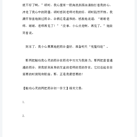
伞
初
一
地。
作
文
“糟
糕
了，
不
是
吧，
又
下