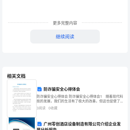
雨？”
晚
修
更多完整内容
后，
继续阅读
看
着
那
一
相关文档
道
防诈骗安全心得体会
道
防诈骗安全心得体会 防诈骗安全心得体会1 随着现代科
技的发展，我们的生活有了极大的改善，但这也促使了
接
许多人利用高科技诈骗钱财，破坏人们的财产利益。现
3
阅读
0
收藏
在的骗子无处不在，甚至就在你身边，可要多加小心你
踵
的
而
广州零创酒店设备制造有限公司介绍企业发
展分析报告