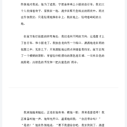
一
作
上演的倾盆大雨。
文
触
动
心
灵
闪过失望。
的
两
把
雨