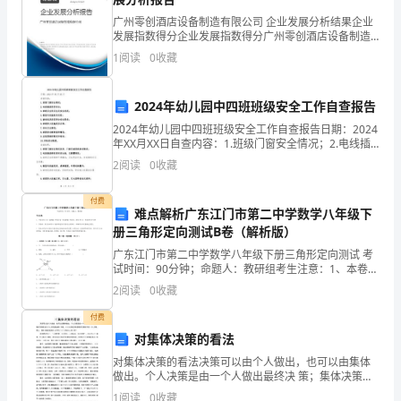
来
广州零创酒店设备制造有限公司 企业发展分析结果企业
发展指数得分企业发展指数得分广州零创酒店设备制造
的
笑着说。
有限公司综合得分说明：企业发展指数根据企业规模、
1
阅读
0
收藏
企业创新、企业风险、企业活力四个维度对企业发展情
闪
况进
电，
2024年幼儿园中四班班级安全工作自查报告
2024年幼儿园中四班班级安全工作自查报告日期：2024
霎
年XX月XX日自查内容：1.班级门窗安全情况；2.电线插
座是否安全；3.班级卫生间卫生及安全状况；4.教室内设
时
2
阅读
0
收藏
施是否完好；5.游戏玩具是否符合安
照
付费
难点解析广东江门市第二中学数学八年级下
亮
册三角形定向测试B卷（解析版）
广东江门市第二中学数学八年级下册三角形定向测试 考
一
试时间：90分钟；命题人：教研组考生注意：1、本卷分
第I卷（选择题）和第Ⅱ卷（非选择题）两部分，满分100
片
2
阅读
0
收藏
分，考试时间90分钟2、答卷前，考生务必用0
天，
付费
对集体决策的看法
随
对集体决策的看法决策可以由个人做出，也可以由集体
做出。个人决策是由一个人做出最终决 策；集体决策是
即
由几个人共同做出最终决策。组织大多数决策是集体决
1
阅读
0
收藏