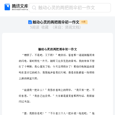
触
触动心灵的两把雨伞初一作文
动
触动心灵的两把雨伞初一作文
付费
心
5
阅读
收藏
（
来自
：
贤阅文档
）
灵
的
两
把
雨
伞
初