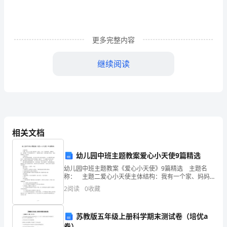
过
考
试，
更多完整内容
今
继续阅读
天，
我
以
本
相关文档
岗
幼儿园中班主题教案爱心小天使9篇精选
位
幼儿园中班主题教案《爱心小天使》9篇精选 主题名
称： 主题二爱心小天使主体结构：我有一个家、妈妈
笔
和我、慢慢变老、比高矮、爷爷奶奶的节日 、圆脸和方
2
阅读
0
收藏
脸、亲密家庭大聚会、朋友在哪里八个活动。 主题内
试
第
苏教版五年级上册科学期末测试卷（培优a
卷）