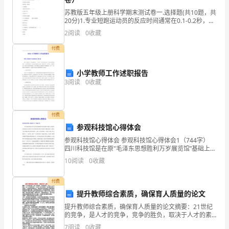
一
苏教版五年级上册科学期末测试卷一.选择题(共10题，共
20分)1.专业短跑运动员的反应时间通常在0.1-0.2秒，而
的
普通人的反应时间通常在0.2-0.3秒，这充分说明了( )。
2
阅读
0
收藏
A.专业运动员天生反
进
付费
入
小学教师工作述职报告
了
3
阅读
0
收藏
面
试。
付费
参观科技馆心得体会
对
参观科技馆心得体会 参观科技馆心得体会1（744字）
我
四川科技馆是在原"毛泽东思想胜利万岁展览馆”基础上改
造的，其厚重的历史感使人们对所熟悉的传统“科技馆”的
10
阅读
0
收藏
来
概念提出了挑战，人们习惯认为科技馆是现代
说，
付费
提升教师综合素质，确保育人质量的论文
这
提升教师综合素质，确保育人质量的论文摘要：21世纪
的竞争，是人才的竞争，竞争的胜负，取决于人才的素
次
质，而人才的素质培养，又取决于我们的教育，高质量
7
阅读
0
收藏