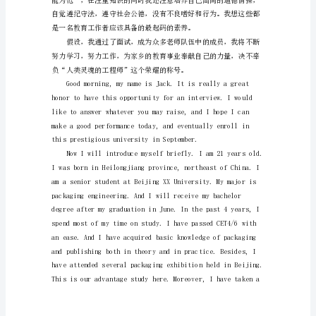
敬
的
各
位
考
官、
各
位
评
心，更多了一份成熟和自信。
委
老
师：
通