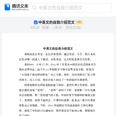
中
中英文的自我介绍范文
英
中英文的自我介绍范文
付费
文
4
阅读
收藏
（
来自
：
贤阅文档
）
的
自
我
介
绍
范
文