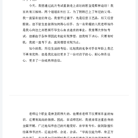
中
英
文
的
自
我
介
绍
范
文
开了学校。
尊