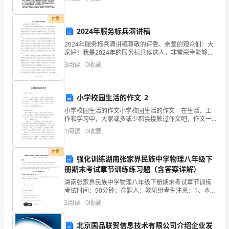
的教育必须要有一支高素质的教师队伍。教师的综合素
时
质和能
付费
机
2024年服务标兵演讲稿
显
2024年服务标兵演讲稿尊敬的评委、亲爱的观众们：大
家好！我是2024年的服务标兵候选人，非常荣幸能够站
得
在这里向大家发表演讲。在过去的一年里，我作为一名
3
阅读
0
收藏
服务标兵，深刻地体会到了自己作为服务者的重要性和
尤
为
小学校园生活的作文_2
小学校园生活的作文小学校园生活的作文 在生活、工
珍
作和学习中，大家或多或少都会接触过作文吧，作文一
定要做到主题集中，围绕同一主题作深入阐述，切忌东
1
阅读
0
收藏
贵。
拉西扯，主题涣散甚至无主题。为了让您在写作文时更
加
付费
强化训练湖南张家界民族中学物理八年级下
我
册期末考试章节训练练习题（含答案详解）
湖南张家界民族中学物理八年级下册期末考试章节训练
叫
考试时间：90分钟；命题人：教研组考生注意：1、本卷
分第I卷（选择题）和第Ⅱ卷（非选择题）两部分，满分
***，
2
阅读
0
收藏
100分，考试时间90分钟2、答卷前，考生务必用
今
北京国品联贺信息技术有限公司介绍企业发