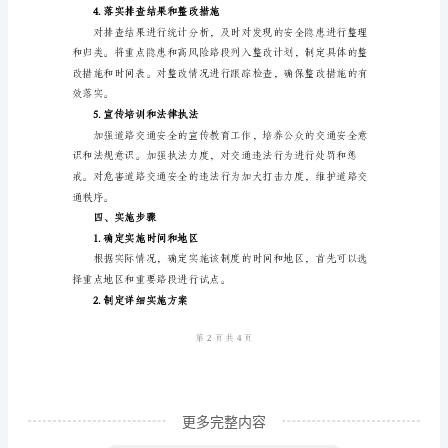
通
安
全
准，明确各种安全隐
隐
2.形成排查机制和责任制
患
定
期
排
查
制
度
一、
更多完整内容