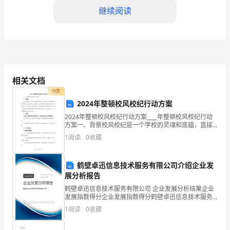
背
继续阅读
景
随
着
交
确各级政府和单位的责任和义务。
相关文档
通
3.制定排查方案和方法
付费
2024年整顿校风校纪行动方案
工
2024年整顿校风校纪行动方案____年整顿校风校纪行动
具
方案一、背景校风校纪是一个学校的灵魂和底蕴，直接
关系到学校的教育品质和学生的综合素质。随着社会的
1
阅读
0
收藏
的
发展和学校教育的改革，我们学校在一定程度上也存在
普
鹤壁卓迅信息技术服务有限公司介绍企业发
控、无人机巡查等。
展分析报告
及
4.落实排查结果和整改措施
鹤壁卓迅信息技术服务有限公司 企业发展分析结果企业
和
发展指数得分企业发展指数得分鹤壁卓迅信息技术服务
有限公司综合得分说明：企业发展指数根据企业规模、
1
阅读
0
收藏
道
企业创新、企业风险、企业活力四个维度对企业发展情
况进