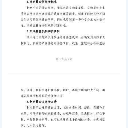
定
期
排
二、目的
查
制定该制度的目的在于：
制
度
2024
年
安全。
道
三、主要内容
路
1.确定排查周期和标准
交