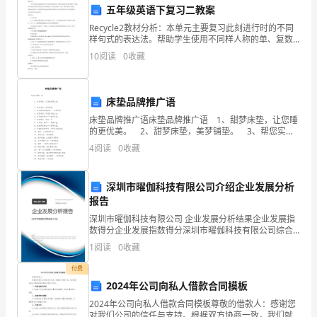
路
五年级英语下复习二教案
交
Recycle2教材分析：本单元主要复习此刻进行时的不同
样句式的表达法。帮助学生使用不同样人称的单、复数
通
在此刻进行时里的用法是本单元的讲课要点，同时也是
效落实。
10
阅读
0
收藏
难点。其余，4-6单元的主要内容都是此刻进行时，
的
5.宣传培训和法律执法
不
床垫品牌推广语
床垫品牌推广语床垫品牌推广语 1、甜梦床垫，让您睡
断
的更优美。 2、甜梦床垫，美梦铺垫。 3、帮您实现
甜蜜梦想——甜梦床垫。 4、甜梦床垫，给您舒适的生
4
阅读
0
收藏
发
活。 5、梦开始的地方——
展，
深圳市曜伽科技有限公司介绍企业发展分析
通秩序。
道
报告
深圳市曜伽科技有限公司 企业发展分析结果企业发展指
四、实施步骤
路
数得分企业发展指数得分深圳市曜伽科技有限公司综合
得分说明：企业发展指数根据企业规模、企业创新、企
1.确定实施时间和地区
1
阅读
0
收藏
交
业风险、企业活力四个维度对企业发展情况进行评价。
该企
付费
通
2024年公司向私人借款合同模板
安
择重点地区和重要路段进行试点。
2024年公司向私人借款合同模板尊敬的借款人：感谢您
对我们公司的信任与支持。根据双方协商一致，我们就