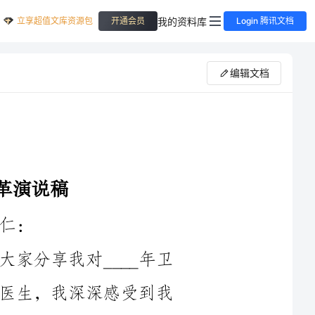
立享超值文库资源包
我的资料库
开通会员
Login 腾讯文档
编辑文档
大家好！我很荣幸能够站在这里，为大家分享我对____年卫
生系统医疗改革的看法和设想。作为一名医生，我深深感受到我
们的卫生系统面临的挑战和困境。为了提供更好的医疗服务，满
足人民群众的健康需求，我们必须积极推进卫生系统医疗改革。