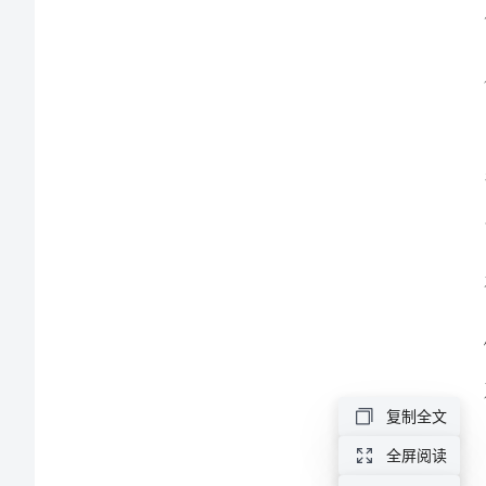
演
说
稿
2024
年
卫
生
系
统
医
复制全文
疗
全屏阅读
改