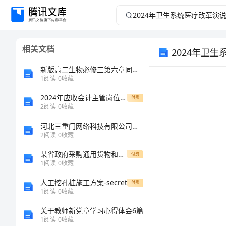
2024
年
相关文档
2024年卫
卫
新版高二生物必修三第六章同步练习题：保护我们共同的家园
生
1
阅读
0
收藏
系
2024年应收会计主管岗位职责
付费
2
阅读
0
收藏
统
河北三重门网络科技有限公司介绍企业发展分析报告
2
阅读
0
收藏
医
某省政府采购通用货物和服务招标文件范本（DOC42页）
付费
1
阅读
0
收藏
疗
人工挖孔桩施工方案-secret
付费
改
1
阅读
0
收藏
关于教师新党章学习心得体会6篇
革
1
阅读
0
收藏