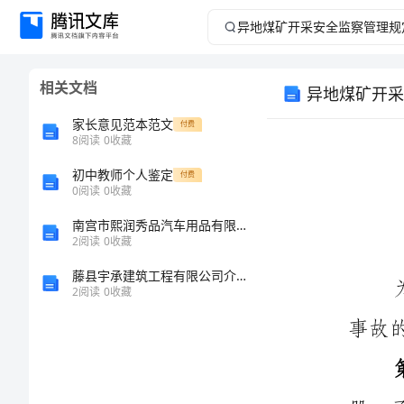
异
地
相关文档
异地煤矿开采
煤
家长意见范本范文
付费
矿
8
阅读
0
收藏
初中教师个人鉴定
开
付费
0
阅读
0
收藏
采
南宫市熙润秀品汽车用品有限公司介绍企业发展分析报告
2
阅读
0
收藏
安
藤县宇承建筑工程有限公司介绍企业发展分析报告
2
阅读
0
收藏
第一条
全
监
察
第二条