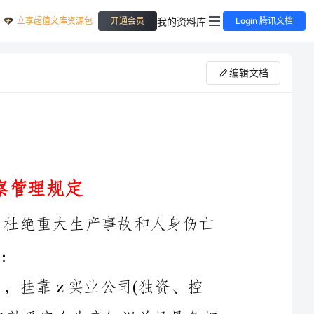
立享超值文库资源包
我的资料库
开通会员
Login 腾讯文档
编辑文档
为进一步强化异地煤矿开采项目的安全管理，杜绝重大生产事故和人身伤亡
凡在异地挂靠权台煤矿之外的场所项目，挂靠z实业公司(独资、控
股、承包经营或劳务输出、技术服务)必须明确一名熟悉安全生产知识并且具备相
应资质的工程技术人员或副科级干部负责项目的安全生产和技术管理工作。
外出创业项目的单位行政主管负责人是本单位安全生产的第一责任