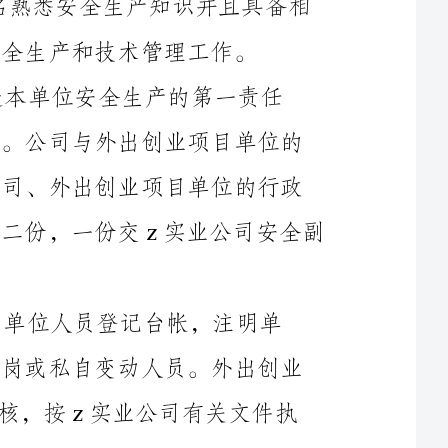
者，对在单位的质量标准化，安全管理工作负总责。公司与外出创业项目单位的
负责人签订安全生产责任书，责任书一式二份，公司、外出创业项目单位的行政
主管各一份。其他成员必须写出安全保证书，一式二份，一份交z实业公司安全副
z实业公司综合部应建立外出创业项目单位人员登记台帐，注明单
位、年龄、工种、培训与持证情况等。严禁无证上岗或私自变动人员。外出创业
项目单位的安全生产质量标准化，"三违"治理的考核，按z实业公司有关文件执
在异地进行煤炭开采项目的单位应建立健全以安全生产责任制为核心
的各项管理制度，设置安全生产管理机构或配备专职安全生产监督管理人员。凡
是不符合上述要求，由外出创业项目的单位自己解决，对照条款未进行落实解决