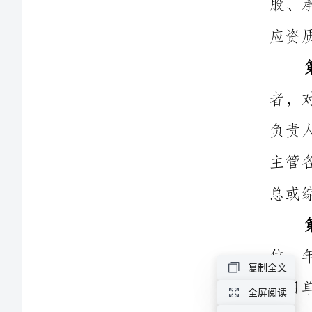
管
理
规
定
第三条
异
地
煤
行。
矿
第四条
开
采
复制全文
安
全屏阅读