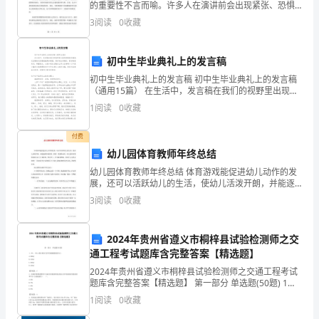
的重要性不言而喻。许多人在演讲前会出现紧张、恐惧
了
等负面情绪，这样的情绪会对演讲产生很大的负面影
3
阅读
0
收藏
响。因为紧张和恐惧会让人心里焦虑，思维混乱，语言
多
不流畅，甚
初中生毕业典礼上的发言稿
种
初中生毕业典礼上的发言稿 初中生毕业典礼上的发言稿
教
（通用15篇） 在生活中，发言稿在我们的视野里出现的
频率越来越高，发言稿的内容要根据具体情境、具体场
1
阅读
0
收藏
学
合来确定，要求情感真实，尊重观众。大
方
付费
幼儿园体育教师年终总结
法
幼儿园体育教师年终总结 体育游戏能促进幼儿动作的发
展，还可以活跃幼儿的生活，使幼儿活泼开朗，并能逐
和
渐养成勇敢、机智、坚强等品质，幼儿园体育教师对幼
3
阅读
0
收藏
儿是十分重要的，快年终了，作为体育教师，你有什么
教
学
2024年贵州省遵义市桐梓县试验检测师之交
通工程考试题库含完整答案【精选题】
资
2024年贵州省遵义市桐梓县试验检测师之交通工程考试
题库含完整答案【精选题】 第一部分 单选题(50题) 1、
源，
SB.、SB.m级公路安全护栏碰撞能量值为()。
1
阅读
0
收藏
A.200kJB.240kJC.28
以