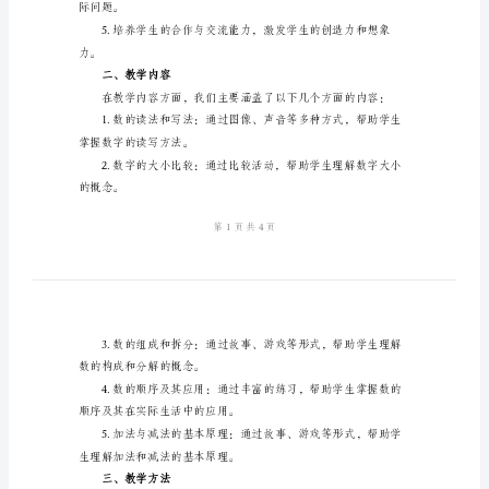
教
学
总
一、教学目标
结
2024
年
三
识。
年
级
数
际问题。
学