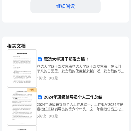
学
继续阅读
生
接
触
数的构成和分解的概念。
数
相关文档
学
竞选大学班干部发言稿_1
顺序及其在实际生活中的应用。
概
竞选大学班干部发言稿竞选大学班干部发言稿 在我们
平凡的日常里，发言稿的使用越来越广泛，发言稿的写
念
法比较灵活，结构形式要求也不像演讲稿那么严格，可
1
阅读
0
收藏
以根据会议的内容、一件事事后的感想、需要等情况而
的
生理解加法和减法的基本原理。
有
付费
重
三、教学方法
2024年班级辅导员个人工作总结
要
2024年班级辅导员个人工作总结一、工作概况2024年是
我担任班级辅导员的第六个年头，这一年我担任高三(2)
一
班辅导员的工作。在这一年的工作中，我全力以赴、积
5
阅读
0
收藏
极投入，兢兢业业地履行我的职责，取得了一定的
年。