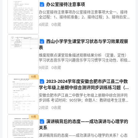
的学习效果。
在
办公室接待注意事项
办公室接待注意事项办公室接待注意事项大全一、接待
这
全过程：1、接待前准备；2、接待过程；3、接待后安
排。二、接待各个环节注意事项1、接待前：⑴确定来访
提高学生的学习兴趣。
4
阅读
0
收藏
一
人员人数、姓名、性别、级别、来访时间、行程
年
西山小学学生课堂学习状态与学习效果观察
的
表
好地理解数学概念。
维度观察点课堂现象描述观察结果分析 （定量、定性）
数
学习状态音乐学习兴趣音乐学习习惯学习主动性、积极
性学习效果音乐知识技能的理解与 掌握方法的获得与运
9
阅读
0
收藏
学
用情感体验与感悟（在音 乐学习中体验、发现、 创造、
度和学习积极性。
付费
教
2023-2024学年度安徽合肥市庐江县二中数
学七年级上册期中综合测评同步训练练习题（含
学
答案解析）
安徽合肥市庐江县二中数学七年级上册期中综合测评同
加直观生动，提高学
步训练 考试时间：90分钟；命题人：教研组考生注意：
中，
1、本卷分第I卷（选择题）和第Ⅱ卷（非选择题）两部
四、教学资源
2
阅读
0
收藏
分，满分100分，考试时间90分钟2、答卷前，考生
我
付费
演讲稿背后的态度——成功演讲与心理学的
采
关系
书、教学视频、教学软件等。
用
演讲稿背后的态度——成功演讲与心理学的关系？心态