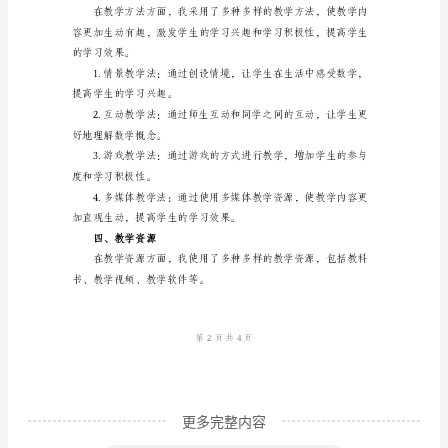
概
念
力。
课
二、教学内容
教
学
总
掌握数字的读写方法。
结
2024
的概念。
年
是
三
年
级
更多完整内容