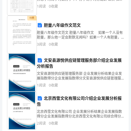
计第一学年第二学年第三学年123456公 共 基 础 课
旨
五、活动实施：
1
阅读
0
收藏
1991001英语12204333333
在
付费
胆量八年级作文范文
提
胆量八年级作文范文 胆量八年级作文 如果一个人没有
供
胆量，那么他一定会默默无闻吗？如果一个人有胆量，
那么他一定会流芳千古吗？对于这个问题，我也不知怎
3
阅读
0
收藏
一
样回答。让我们一起探讨吧！ 如果一个人没有胆量
个
文安县源悦供应链管理服务部介绍企业发展
分析报告
互
文安县源悦供应链管理服务部 企业发展分析结果企业发
动、
展指数得分企业发展指数得分文安县源悦供应链管理服
务部综合得分说明：企业发展指数根据企业规模、企业
1
阅读
0
收藏
激
创新、企业风险、企业活力四个维度对企业发展情况进
行评
动
北京西雪文化有限公司介绍企业发展分析报
告
人
北京西雪文化有限公司 企业发展分析结果企业发展指数
得分企业发展指数得分北京西雪文化有限公司综合得分
心
说明：企业发展指数根据企业规模、企业创新、企业风
2
阅读
0
收藏
险、企业活力四个维度对企业发展情况进行评价。该企
的
业的