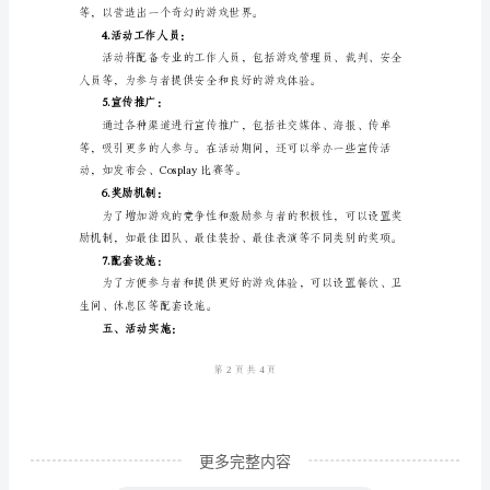
展
的乐趣。
区
角
游
四、活动策划内容：
戏
1.角色设定：
活
动
的
能和能力。
实
施
策
划
方
更多完整内容