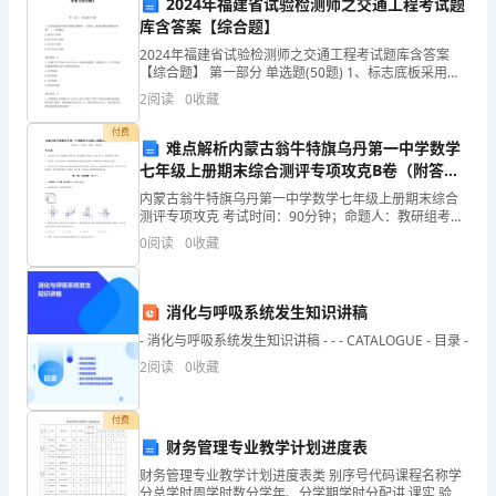
2024年福建省试验检测师之交通工程考试题
活
库含答案【综合题】
动
2024年福建省试验检测师之交通工程考试题库含答案
【综合题】 第一部分 单选题(50题) 1、标志底板采用连
5.宣传推广：
一、
续热镀锌钢板时，应满足《连续热镀锌钢板及钢带》（
2
阅读
0
收藏
）的规定。A.GB2518-2000
活
付费
难点解析内蒙古翁牛特旗乌丹第一中学数学
动
七年级上册期末综合测评专项攻克B卷（附答案
详解）
内蒙古翁牛特旗乌丹第一中学数学七年级上册期末综合
宗
动，如发布会、Cosplay比赛等。
测评专项攻克 考试时间：90分钟；命题人：教研组考生
注意：1、本卷分第I卷（选择题）和第Ⅱ卷（非选择题）
旨：
0
阅读
0
收藏
两部分，满分100分，考试时间90分钟2、答卷前
6.奖励机制：
区
消化与呼吸系统发生知识讲稿
角
- 消化与呼吸系统发生知识讲稿 - - - CATALOGUE - 目录 -
游
2
阅读
0
收藏
7.配套设施：
戏
付费
活
财务管理专业教学计划进度表
生间、休息区等配套设施。
动
财务管理专业教学计划进度表类 别序号代码课程名称学
分总学时周学时数分学年、分学期学时分配讲 课实 验合