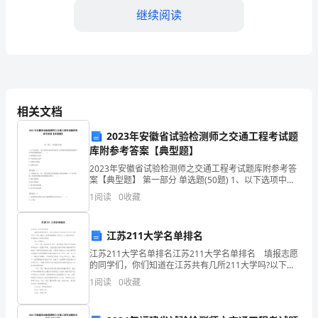
案
继续阅读
实
施
2.游戏任务：
方
案：
相关文档
2024
2023年安徽省试验检测师之交通工程考试题
库附参考答案【典型题】
年
相应的奖励。
2023年安徽省试验检测师之交通工程考试题库附参考答
开
3.场景布置：
案【典型题】 第一部分 单选题(50题) 1、以下选项中，
表示在给定误码率的条件下光接收机所能接收的最小平
1
阅读
0
收藏
展
均功率指标的是（ ）。A.系统接收
区
江苏211大学名单排名
角
江苏211大学名单排名江苏211大学名单排名 填报志愿
等，以营造出一个奇
的同学们，你们知道在江苏共有几所211大学吗?以下是
游
小编为大家搜索整理的江苏211大学名单排名，希望能给
1
阅读
0
收藏
大家带来帮助! 211工程简介：
4.活动工作人员：
戏