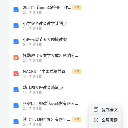
文
2024年节前市场检查工作小结
付费
2
阅读
0
收藏
出
小学安全教育教学计划_4
1
阅读
0
收藏
国
小班元宵节五大领域教案
留
6
阅读
0
收藏
学
托勒密《天文学大成》影响分析与当代启示
签
2
阅读
0
收藏
证
NACKS：“中国式精益管理”之路——南通中远川崎船舶工程有限公司发展纪实.pdf
付费
4
阅读
0
收藏
申
幼儿园大班教育随笔_5
请
1
阅读
0
收藏
书
张家口丁卯德铭诺商贸有限公司介绍企业发展分析报告
2
阅读
0
收藏
复制全文
范
读《平凡的世界》有感平凡中的不平凡
文
全屏阅读
付费
5
阅读
0
收藏