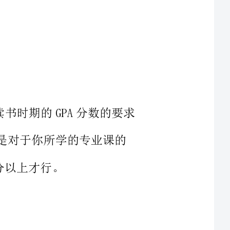
国内读书时期的GPA分数的要求
有商科专业的分数这么高，通常需
分以上，或者TOEFL的分数在90分
业要求更低，IELTS达到6.0