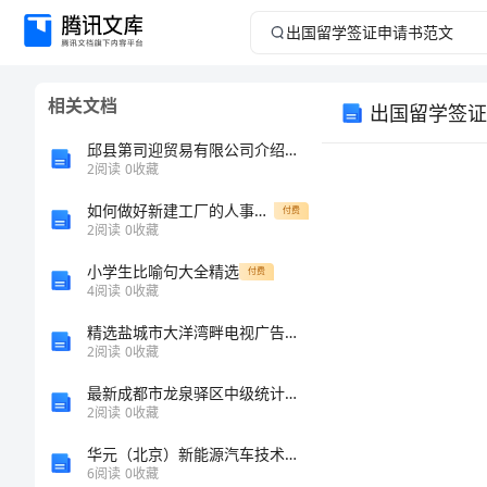
出
国
相关文档
出国留学签证
留
邱县第司迎贸易有限公司介绍企业发展分析报告
学
2
阅读
0
收藏
如何做好新建工厂的人事行政管理
签
付费
2
阅读
0
收藏
证
小学生比喻句大全精选
付费
4
阅读
0
收藏
申
精选盐城市大洋湾畔电视广告投放计划书doc181
2
阅读
0
收藏
请
最新成都市龙泉驿区中级统计师《统计基础知识理论及相关知识》高分通关卷及答案
书
2
阅读
0
收藏
华元（北京）新能源汽车技术中心（有限合伙）介绍企业发展分析报告
范
6
阅读
0
收藏