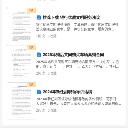
有
他
期管理体系
效性评价表》评价结论及其
按
付费
推荐下载 银行优质文明服务浅议
初
、
银行优质文明服务浅议 文章标题：银行优质文明服务
次
浅议金融业的竞争，是一种信誉的竞争，服务的竞
争。 谁的信誉好，谁的服务好，谁能更适应顾客的需
1
阅读
0
收藏
审
要，谁就能占领更多的市场。 银行服务体现的是银行
管理水
核
付费
2025年婚后共同购买车辆离婚合同
人
2025年婚后共同购买车辆离婚合同甲方：（姓名），性
别，身份证号____，住址____。乙方：（姓名），性别，
日
身份证号____，住址____。鉴于甲乙双方系夫妻关系，并
2
阅读
0
收藏
于____年____月____日
数
现场审核
付费
的
2024年新任副职领导讲话稿
20-
2023年新任副职领导讲话稿尊敬的各位领导、同事们：
大家好！首先，我要向大家表示衷心的感谢和诚挚的祝
30%
福。感谢党组织和上级领导对我的信任和任命，特别是
2
阅读
0
收藏
感谢大家对我新任副职领导的热烈欢迎和支持。在新的
执
岗位