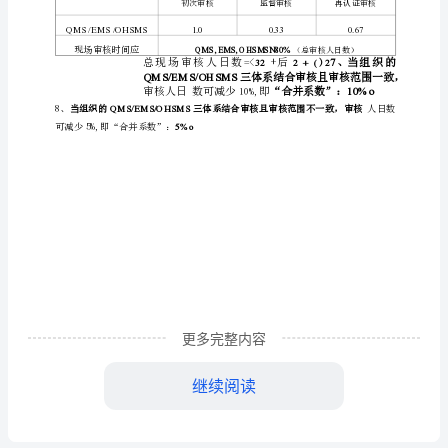
核
人
日
的
一
日数
般
规
定
(摘
第
阶段
场审核人
数
常按初次审核人
、
二
现
日
：通
日
审
更多完整内容
核
继续阅读
监督审核人
数
为初次审核人
方
4
、
案)1、