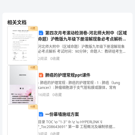
第
一
再认
审核人
数
5
、
证
日
相关文档
阶
付费
第四次月考滚动检测卷-河北师大附中（区域
段
命题）沪教版九年级下册溶解现象必考点解析试
卷（解析版含答案）
河北师大附中（区域命题）沪教版九年级下册溶解现象
现
排；
必考点解析 考试时间：90分钟；命题人：教研组考生注
意：1、本卷分第I卷（选择题）和第Ⅱ卷（非选择题）两
场
2
阅读
0
收藏
部分，满分100分，考试时间90分钟2、答卷前，
付费
审
肺癌的护理常规ppt课件
核
- 肺癌的护理常规 - 肺癌的护理常规 - 1 - 肺癌（lung
初次审核人日数的证书超期的按初审企业对
cancer）: 肿瘤细胞源于支气管粘膜或腺体，常有
人
16
阅读
0
收藏
日
(3)3
付费
数：
一份幕墙施组方案
通
目录 TOC \o "1-3" \h \z \u HYPERLINK \l
证书超期个月以上的，按初次审核人日安排；其
"_Toc208643691" 第一章 工程概况及编制依据
PAGEREF _Toc208643691 \h 1
常
3
阅读
0
收藏