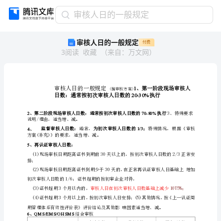
审
审核人日的一般规定
核
审核人日的一般规定
付费
人
3
阅读
收藏
（
来自
：
万文网
）
日
的
一
般
规
定
审