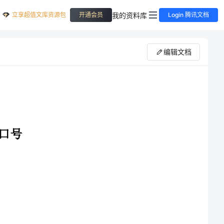
立享超值文库资源包
我的资料库
开通会员
Login 腾讯文档
编辑文档