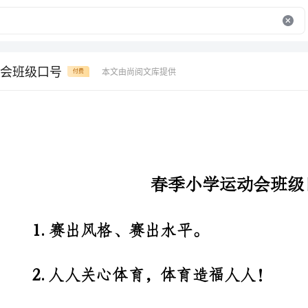
会班级口号
本文由尚阅文库提供
付费
春季小学运动会班级口号
1.赛出风格、赛出水平。
2.人人关心体育，体育造福人人！
3.人类需要体育，世界向往和和平！
4.群雄竞技各领风骚唯我九班独占鳌头