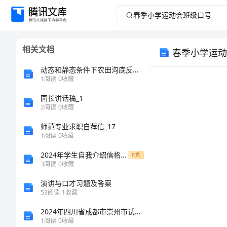
春
季
相关文档
春季小学运动
小
动态和静态条件下农田沟底反硝化吸磷工艺研究
学
1
阅读
0
收藏
园长讲话稿_1
运
2
阅读
0
收藏
动
师范专业求职自荐信_17
1
阅读
0
收藏
会
2024年学生自我介绍信格式参考模板
付费
3
阅读
0
收藏
班
演讲与口才习题及答案
级
53
阅读
1
收藏
2024年四川省成都市崇州市试验检测师之交通工程考试题库及答案（名校卷）
口
1
阅读
0
收藏