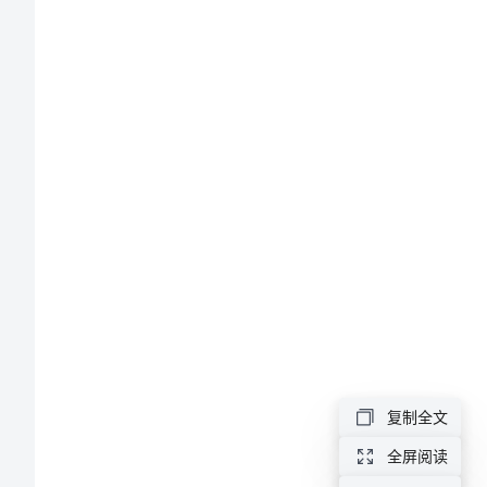
号
春
季
小
学
运
动
会
班
级
复制全文
口
号
全屏阅读