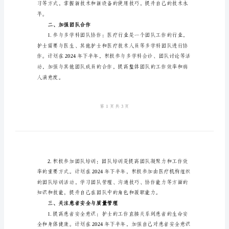
划
2024
年
有
关
护
士
果，并学习其他专家
下
半
年
计
划