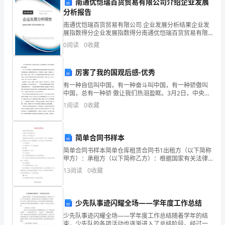
南通优恺瑞百货贸易有限公司介绍企业发展
核
分析报告
心
南通优恺瑞百货贸易有限公司 企业发展分析结果企业发
展指数得分企业发展指数得分南通优恺瑞百货贸易有限
公司综合得分说明：企业发展指数根据企业规模、企业
成
0
阅读
0
收藏
创新、企业风险、企业活力四个维度对企业发展情况进
行评
员，
厉害了我的国观后感-优秀
需
四、关心自身健康和职业发展
有一种自信叫中国，有一种奋斗叫中国，有一种骄傲叫
中国，总有一种骄 傲让我们热泪盈眶。3月2日，中央电
要
视台、中国电影股份有限公司联合出品的电影《厉害了
1
阅读
0
收藏
我的 国》于各大院线上映，上映首日票房达4100万，
不
断
简单合同书样本
提
简单合同书样本简单仓库租赁合同书1出租方（以下简称
应的行动来实现这些目标。
甲方）：承租方（以下简称乙方）：根据国家有关法律
升
法规，甲乙双方在自愿、平等、互利的基础上，经协商
13
阅读
0
收藏
一致，就厂房租赁事项，订立本合同，双方共同遵守。
自
一、租
身
少先队事迹闪耀全场——学年度工作总结
少先队事迹闪耀全场——学年度工作总结随着学年的结
的
束，少先队的各项活动也逐渐进入了总结阶段。经过一