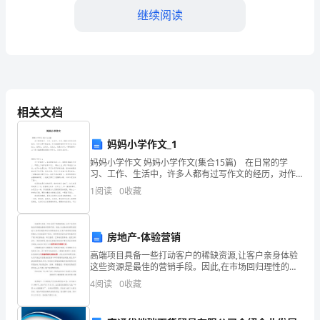
训
继续阅读
课
程：
护
士
相关文档
作
妈妈小学作文_1
为
妈妈小学作文 妈妈小学作文(集合15篇) 在日常的学
习、工作、生活中，许多人都有过写作文的经历，对作
医
三、关注患者安全与质量管理
文都不陌生吧，作文根据体裁的不同可以分为记叙文、
1
阅读
0
收藏
说明文、应用文、议论文。还是对作文一筹莫展吗？以
疗
团
房地产-体验营销
队
高端项目具备一些打动客户的稀缺资源,让客户亲身体验
这些资源是最佳的营销手段。因此,在市场回归理性的情
况下,在项目现场举办各类体验活动,让客户感受项目的独
中
4
阅读
0
收藏
特魅力,从而促进客户成交。高端项目的活动必须匹配
事故的发生。
的