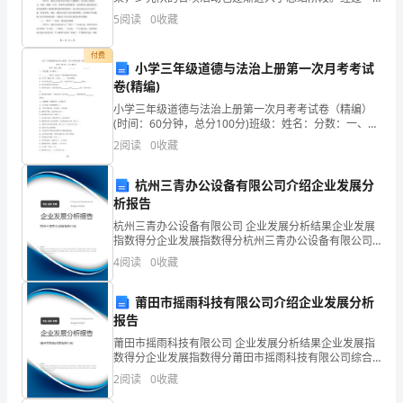
学年的辛勤努力，我们的少先队在各个方面都取得了不
专
5
阅读
0
收藏
小的成绩。在这里，我代表全体少先队员，向所有支持
和关注我
业
付费
小学三年级道德与法治上册第一次月考考试
知
卷(精编)
小学三年级道德与法治上册第一次月考考试卷（精编）
识
(时间：60分钟，总分100分)班级：姓名：分数：一、填
空题（共18分）1、_________的出生，标记着一个新的通
和
2
阅读
0
收藏
信时代的到来。2、关于同一幅画，每
技
杭州三青办公设备有限公司介绍企业发展分
析报告
能。
杭州三青办公设备有限公司 企业发展分析结果企业发展
在
指数得分企业发展指数得分杭州三青办公设备有限公司
综合得分说明：企业发展指数根据企业规模、企业创
4
阅读
0
收藏
2024
新、企业风险、企业活力四个维度对企业发展情况进行
评价。
年
莆田市摇雨科技有限公司介绍企业发展分析
报告
下
莆田市摇雨科技有限公司 企业发展分析结果企业发展指
数得分企业发展指数得分莆田市摇雨科技有限公司综合
半
得分说明：企业发展指数根据企业规模、企业创新、企
2
阅读
0
收藏
业风险、企业活力四个维度对企业发展情况进行评价。
年，
该企