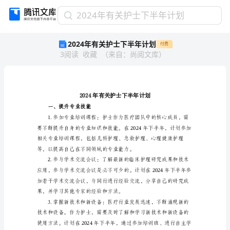
2024
2024年有关护士下半年计划
年
2024年有关护士下半年计划
付费
有
3
阅读
收藏
（
来自
：
尚阅文库
）
关
护
士
下
半
年
一、提升专业技能
计