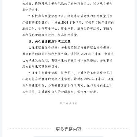
一、
平。
提
二、加强团队合作
升
专
业
技
能
人满意度。
1.
参
加
专
业
培
更多完整内容