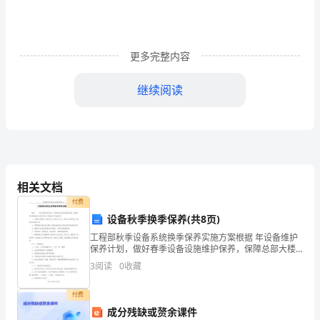
断
完
更多完整内容
善
自
继续阅读
己
xx
年
相关文档
入
付费
党
设备秋季换季保养(共8页)
积
工程部秋季设备系统换季保养实施方案根据 年设备维护
保养计划，做好春季设备设施维护保养，保障总部大楼
设备运行安全可靠，特制定以下实施方案：一、前期工
极
3
阅读
0
收藏
作准备：时间9月1日至9月15日，利用15天
分
付费
子
成分残缺或赘余课件