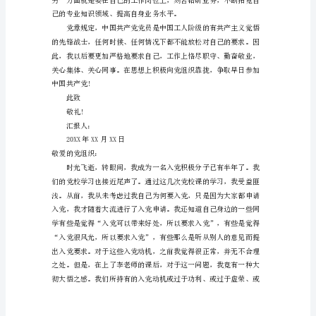
入
党
积
锻炼、考验和提高。
极
分
子
思
想
汇
位，尽职尽责做好本职工作。
报
范
文
不