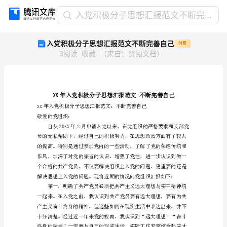
入
入党积极分子思想汇报范文不断完善自己
党
入党积极分子思想汇报范文不断完善自己
付费
积
3
阅读
收藏
（
来自
：
贤阅文档
）
极
分
子
思
想
汇
敬爱的党组织：
报