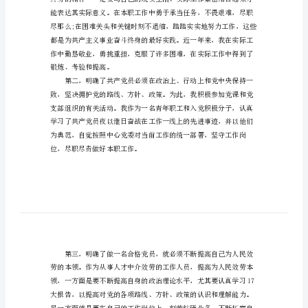
范
文
不
断
完
善
自
己
XX
年