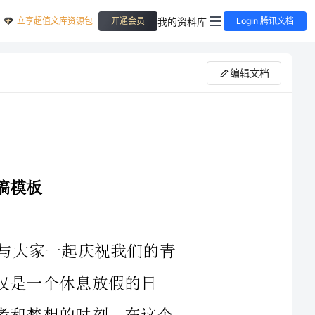
立享超值文库资源包
我的资料库
开通会员
Login 腾讯文档
编辑文档
大家好！今天，我非常荣幸站在这里，与大家一起庆祝我们的青
息放假的日
子，更是我们展示自己的机会，也是我们思考和梦想的时刻。在这个
青年时期是人生最宝贵的时光之一。正如古人云：“春蚕到死丝