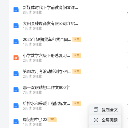
板
新媒体时代下学前教育钢琴课教学模式创新研究
3
阅读
0
收藏
有
大田县臻璨商贸有限公司介绍企业发展分析报告
1
阅读
0
收藏
关
己。
2025年短期货车租赁合同推行计划
青
付费
1
阅读
0
收藏
年
小学数学六级下册总复习数的认识
付费
节
2
阅读
0
收藏
的
第四次月考滚动检测卷-西安交通大学附属中学分校物理八年级下册期末考试章节测试B卷（解析版）
付费
2
阅读
0
收藏
演
那一双眼睛初二作文800字
敢。
讲
7
阅读
0
收藏
稿
给排水和采暖工程招标文件(样本)
付费
5
阅读
0
收藏
复制全文
模
周记初中_122
板
全屏阅读
付费
1
阅读
0
收藏