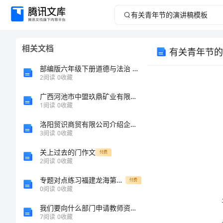
有
关
相关文档
有关青年节的
青
部编版六年级下册道德与法治 期中测试卷【各地真题】
年
2
阅读
0
收藏
广西河池市中盟玖鼎矿业有限公司介绍企业发展分析报告
节
1
阅读
0
收藏
的
洛阳贸识商贸有限公司介绍企业发展分析报告
3
阅读
0
收藏
演
关上过去的门作文
付费
2
阅读
0
收藏
讲
专题对点练习福建龙海第二中学数学七年级上册期中综合测评专项训练B卷（附答案详解）
付费
稿
0
阅读
0
收藏
我们要向什么部门申请教师资格认定
模
7
阅读
0
收藏