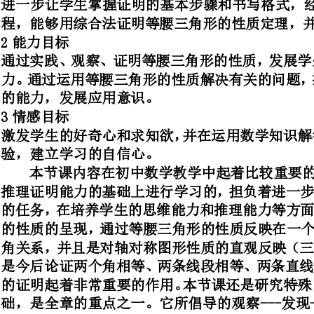
的能力，发展应用意识。
激发学生的好奇心和求知欲，并在
验，建立学习的自信心。
本节课内容在初中数学教学中起
推理证明能力的基础上进行学习的
的任务，在培养学生的思维能力
的性质的呈现，通过等腰三角形的
角关系，并且是对轴对称图形性质的直观反映（三线合一），等腰三角形
是今后论证两个角相等、两条线段
的证明起着非常重要的作用。本节
础，是全章的重点之一。它所倡导的观察--
法是今后研究数学的基本思想方法
位，起着承前启后的作用。
教学诊断分析：
定理证明
求证等腰三角形的两底角相等。
怎样用数学符号语言表达已知和求证？