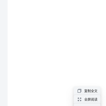
的
3情感目标
证
明
微
课
设
计
（一）
说
复制全文
明
全屏阅读
已知：如图
等