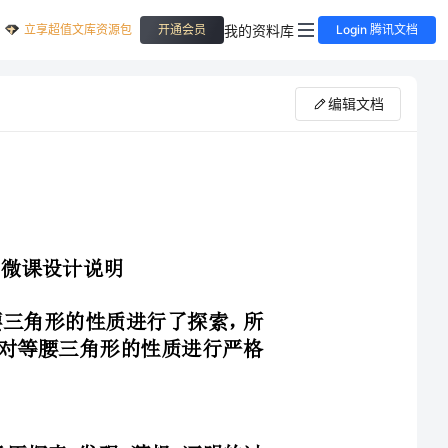
立享超值文库资源包
我的资料库
开通会员
Login 腾讯文档
编辑文档
级已经对等腰三角形的性质进行了探索，所
解，这节课主要对等腰三角形的性质进行严格
和书写格式，经历探索-发现-猜想-证明的过
的性质，发展学生合情推理能力和演绎推理能
决有关的问题，提高运用知识和技能解决问题