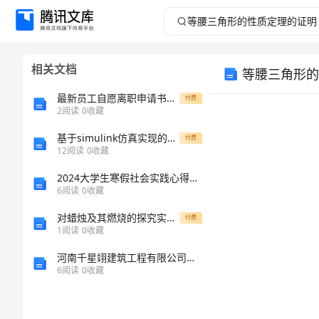
等
腰
相关文档
等腰三角形的
三
最新员工自愿离职申请书第(大全12篇)
付费
角
2
阅读
0
收藏
基于simulink仿真实现的2psk数字带通传输系统设计报告
形
付费
12
阅读
0
收藏
的
2024大学生寒假社会实践心得及收获范本
6
阅读
0
收藏
性
对蜡烛及其燃烧的探究实验的改进【个人原创】
付费
教学目标：
1
阅读
0
收藏
质
1知识目标
河南千星翊建筑工程有限公司介绍企业发展分析报告
定
6
阅读
0
收藏
2能力目标
理