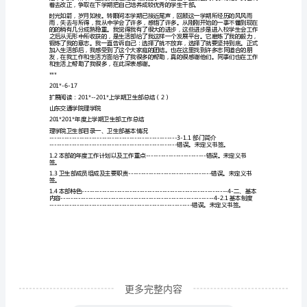
部门的后勤保障。
201*
年
展工作。
上
半
年
个
人
工
作
总
结
生
更多完整内容