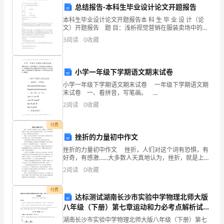
总
总结报告-本科生毕业设计论文开题报告
结
本科生毕业设计论文开题报告本 科 生 毕 业 设 计（论
文）开题报告 题 目：浅析视觉营销在服装卖场中的作
部
用姓 名： 学 号：
和生活上帮助了我很多，在此深表感谢。
3
阅读
0
收藏
门：
***
201*-6-17
曲
小学一年级下学期语文期末试卷
小学一年级下学期语文期末试卷 一年级下学期语文期
靖
末试卷 一、看拼音，写笔画。
山东交通学院理学院
shùwānpiězhéshùwānɡōu
师
2
阅读
0
收藏
hénɡpiěwòɡōuhénɡxiéɡōu 二、拼一拼，连一连。
201*201*年度上学期卫生部工作总结
范
付费
理学院卫生部目录一、卫生部基本情况
挫折的力量初中作文
学
挫折的力量初中作文 挫折，人们对这个词有恐惧，有
院
好奇，有感激……大多数人天真地认为，挫折，就是上帝
用来捉弄人的玩具，可是，你有没有想过，也许，挫折
2
阅读
0
收藏
签。
的定义不止是如此？ 暑假，父亲从花鸟市场带回了
生
付费
活
达标测试湖南长沙市实验中学物理北师大版
签。
八年级（下册）第七章运动和力必考点解析试卷
卫
（附答案详解）
湖南长沙市实验中学物理北师大版八年级（下册）第七