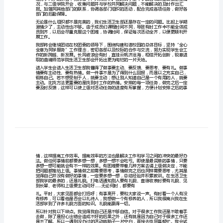
个
完成日期：201*-6-17
1生活卫生部201*年上半年
人
个人工作总结
工
作
总
结
生
活卫生部应尽的使命。
活
卫
生
部