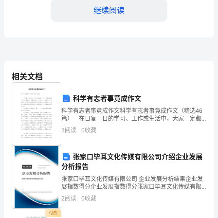
活
继续阅读
卫
生
部
201*
相关文档
年
科学有志者事竟成作文
上
科学有志者事竟成作文科学有志者事竟成作文（精选46
半
篇） 在日复一日的学习、工作或生活中，大家一定都
接触过作文吧，根据写作命题的特点，作文可以分为命
3
阅读
0
收藏
年
题作文和非命题作文。相信很多朋友都对写作文感到非
个
张家口毕耳文化传媒有限公司介绍企业发展
分析报告
人
张家口毕耳文化传媒有限公司 企业发展分析结果企业发
工
展指数得分企业发展指数得分张家口毕耳文化传媒有限
公司综合得分说明：企业发展指数根据企业规模、企业
2
阅读
0
收藏
作
创新、企业风险、企业活力四个维度对企业发展情况进
行评
付费