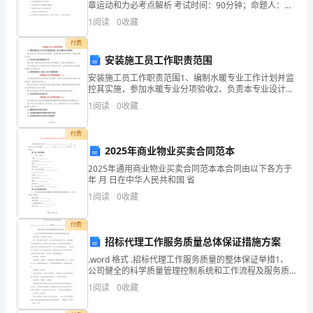
生
章运动和力必考点解析 考试时间：90分钟；命题人：教
研组考生注意：1、本卷分第I卷（选择题）和第Ⅱ卷（非
1
阅读
0
收藏
选择题）两部分，满分100分，考试时间90分钟2
部
付费
学
安装施工员工作职责范围
号：
安装施工员工作职责范围1、编制水暖专业工作计划并监
控其实施，参加水暖专业分项验收2、负责本专业设计技
***
术的相关研究，形成规范化设计标准体系，并完成水暖
1
阅读
0
收藏
专业设计3、参与设计单位的招投标工作4、协调、管理
水
姓
付费
名：
2025年商业物业买卖合同范本
2025年通用商业物业买卖合同范本本合同由以下各方于
***
年 月 日在中华人民共和国 省
完
1
阅读
0
收藏
成
付费
招标代理工作服务质量总体保证措施方案
日
.word 格式 .招标代理工作服务质量的整体保证举措1、
期：
公司健全的科学质量管理控制系统和工作流程及服务质
量保证举措A.领导主抓 、分工明确 、责任到人项目一旦
1
阅读
0
收藏
201*-6-
确立由我公司代理 ，由公司领导负责组织招