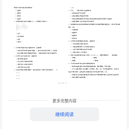
市
（
区）
考
姓名
考
准
证号
试
………
建《建筑工程实物》模拟考试
卷
二
II
（
密
……….………
II
…
考试须知
：
封
………………
卷
1、考试时间：180分钟，本卷满分为120分。
…
线
………………
（附
…
内
……..………
………
解
不
………………
单选题
共
题
每题
分
选项中
只有
一、
（
20
，
1
。
，
1
…….
析）
准
………………
合题意）
答
…….
二
更多完整内容
题
……………
建
1、凡是担任建筑工程项目的施工负责人，根据工程类别必须在房屋建筑，装饰装修工程施工
继续阅读
《建
理签章文件上签字加盖()专用章。
A.项目资料员