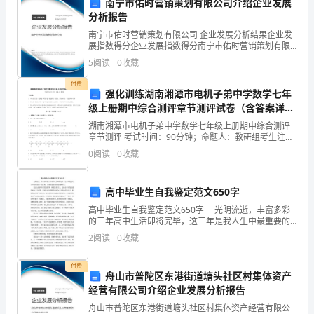
南宁市佑时营销策划有限公司介绍企业发展
本
A.剪力
分析报告
卷
南宁市佑时营销策划有限公司 企业发展分析结果企业发
B.剪力和弯矩
展指数得分企业发展指数得分南宁市佑时营销策划有限
满
公司综合得分说明：企业发展指数根据企业规模、企业
C.弯矩
5
阅读
0
收藏
创新、企业风险、企业活力四个维度对企业发展情况进
分
行评
D.无内力
付费
强化训练湖南湘潭市电机子弟中学数学七年
为
级上册期中综合测评章节测评试卷（含答案详解
版）
湖南湘潭市电机子弟中学数学七年级上册期中综合测评
120
章节测评 考试时间：90分钟；命题人：教研组考生注
意：1、本卷分第I卷（选择题）和第Ⅱ卷（非选择题）两
分。
0
阅读
0
收藏
部分，满分100分，考试时间90分钟2、答卷前，考
2、
岛
12、关于中心
式挖土的说法，正确的
高中毕业生自我鉴定范文650字
请
高中毕业生自我鉴定范文650字 光阴流逝，丰富多彩
A.基坑四边应留土坡
的三年高中生活即将完毕，这三年是我人生中最重要的
首
岛
一段里程，它将永远铭刻在我的脑海里。 我衷心拥护
B.中心
可作为临时施工场地
2
阅读
0
收藏
中国党的指导，热爱蒸蒸日上、迈着改革步伐前进的
先
C.有利于减少支护体系的变形
付费
按
舟山市普陀区东港街道塘头社区村集体资产
D.多用于无支护土方开挖
经营有限公司介绍企业发展分析报告
要
舟山市普陀区东港街道塘头社区村集体资产经营有限公