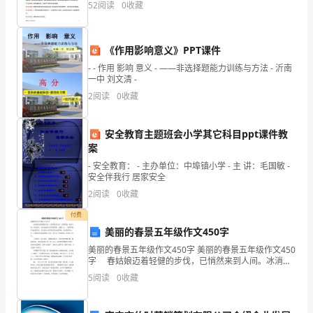
析）
52
阅读
0
收藏
化股份有限公司进行来样__合作事宜。但双方就毛绒文具
考
《作用影响意义》PPT课件
试
- - 作用 影响 意义 - ——非选择题能力训练与方法 - 沂南
须
一中 刘文清 -
2
阅读
0
收藏
知：
1、
利于散热,降低混凝土的内部温度。
安全教育主题班会小学其它科目ppt课件教
A.沉降缝
案
考
- 安全教育： - 主办单位：中埠镇小学 - 主 讲：毛国敏 -
B.温度缝
试
安全伴我行 居家安全
C.变形缝
2
阅读
0
收藏
时
D.后浇缝
付费
间：
美丽的春景五年级作文450字
180
美丽的春景五年级作文450字 美丽的春景五年级作文450
字 春姑娘迈着轻健的步伐，已悄然来到人间。冰消雪
分
融，春回大地，碧水蓝天。高高挂起的太阳光辉四射，
5
阅读
0
收藏
温暖人心。一阵柔和的春风迎面吹来，夹杂着泥土
钟，