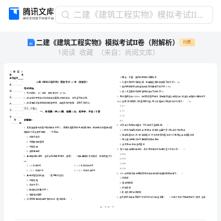
二
二建《建筑工程实物》模拟考试II卷（附解析）
建
二建《建筑工程实物》模拟考试II卷（附解析）
付费
《建
1
阅读
收藏
（
来自
：
尚阅文库
）
筑
工
程
实
物》
模
拟
省