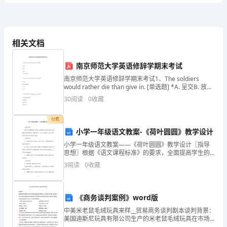
筑
B.项目监理工程师
工
C.项目经理
程
相关文档
D.注册建造师
实
南京师范大学英语修辞学期末考试
物》
mm。
南京师范大学英语修辞学期末考试1、The soldiers
would rather die than give in. [单选题] *A. 呈交B. 放弃
模
C. 泄露D. 投降(正确答案)2、His
30
阅读
0
收藏
拟
付费
考
3、基础工程验收应由()组织进行验收。
小学一年级语文教案-《荷叶圆圆》教学设计
A.项目经理
试
小学一年级语文教案——《荷叶圆圆》教学设计〖指导
思想〗根据《语文课程标准》的要求，全面提高学生的
B.设计负责人
II
语文素养，正确把握语文教育的特点，积极倡导自主、
3
阅读
0
收藏
合作、探究的学习方法，努力建设开放而又有活力的语
C.施工单位质量负责人
卷
文课程。
D.总监理工程师
（附
《商务谈判案例》word版
中美米老鼠毛绒玩具来样__贸易商务谈判剧本谈判背景：
解
美国迪斯尼玩具有限公司生产的米老鼠毛绒玩具在市场
供应不足，为解决生产问题，找到中国广东奥飞动漫文