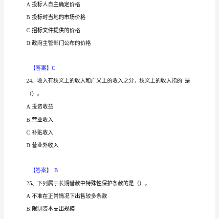
试
卷
息法
银
发放
等
偿
贷款
的
息收
方法
1、加
是
行
分期
额
还
时采用
利
取
A
卷
方法
企
负担的实
率
名
率之
的关
此
下，
业所
际利
与
义利
间
附
实
率高
名
A.
际利
于
义利
答
案
实
率
名
B.
际利
低于
义利
2023
年
6
实
率等
名
C.
际利
于
义利