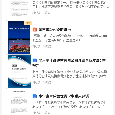
集控控制员岗位规范文一、 岗位概述集控控制员是指在
单
工业、能源等领域承担设备集中监控与控制工作的专业
人员。其主要职责是负责设备运行状态的监测、数据分
8
阅读
0
收藏
选
析、异常处理和故障排除，确保生产过程的安全、稳定
和高效
题
付费
城市垃圾污染的防治
（共
- 课题：城市垃圾污染的防治 - - - 资料： - 目前我国600
50
多座城市的生活垃圾年产生量达到1
2
阅读
0
收藏
题）
1、
北京宁佳诚建材有限公司介绍企业发展分析
报告
加
北京宁佳诚建材有限公司 企业发展分析结果企业发展指
息
数得分企业发展指数得分北京宁佳诚建材有限公司综合
得分说明：企业发展指数根据企业规模、企业创新、企
1
阅读
0
收藏
业风险、企业活力四个维度对企业发展情况进行评价。
法
该企
是
小学班主任给优秀学生期末评语
银
小学班主任给优秀学生期末评语小学班主任给优秀学生
期末评语 小学班主任给优秀学生期末评语1 1、在老
师的眼里，你是一位很乖巧可爱的女孩，你的嗓音细嫩
行
3
阅读
0
收藏