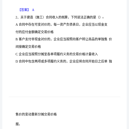
建
设
工
程
20236
经
济
题
库
检
测