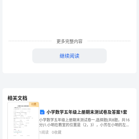
月
一
实
率
名
率
有关
D.
际利
与
义利
没
级
建
更多完整内容
造
继续阅读
师
之
答案
【
】A
一
建
关
建造
合
收
的核算
列说法
的
2、
于
（施工）
同
入
，下
正确
相关文档
建
付费
设
小学数学五年级上册期末测试卷及答案1套
小学数学五年级上册期末测试卷一.选择题(共8题，共16
工
合
存
变对
的
每
产负债表
企
应当
金
A.
同中
在可
价
，
一资
日，
业
以现
分)1.小明在教室的位置是（2，3），小芳在小明的左
面，小芳的坐标是（ ）。 A.（3，3） B.（2，4）
程
1
阅读
0
收藏