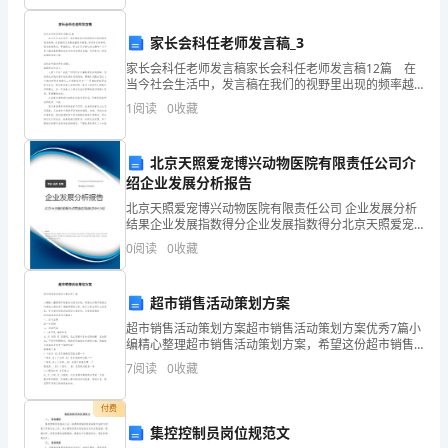
经
的应
金
定交
付
付
额确
易价
家长会科任老师发言稿_3
济
家长会科任老师发言稿家长会科任老师发言稿12篇 在
题
当今社会生活中，发言稿在我们的视野里出现的频率越
来越高，发言稿的内容要根据具体情境、具体场合来确
1
阅读
0
收藏
客户
金对
的
企
应当按
向客户转
商
的
售
B.
支付非现
价
，
业
照
让
品
单独
库
定，要求情感真实，尊重观众。那么你有了解过发言稿
吗
检
北京天照爱宠博兴动物医院有限责任公司介
绍企业发展分析报告
测
定交
间接确
易价
北京天照爱宠博兴动物医院有限责任公司 企业发展分析
试
结果企业发展指数得分企业发展指数得分北京天照爱宠
博兴动物医院有限责任公司综合得分说明：企业发展指
0
阅读
0
收藏
卷
数根据企业规模、企业创新、企业风险、企业活力四个
维度
企
应当按
摊
各
的交
格
收
C.
业
照分
至
单项履约义务
易价
计量
A
超市销售活动策划方案
卷
超市销售活动策划方案超市销售活动策划方案优秀7篇小
编精心整理超市销售活动策划方案，希望这份超市销售
附
活动策划方案优秀7篇能够帮助大家，给予大家在写作上
合
含
多
的
企
应
合
始
之
D.
同中包
两项或
项履约义务
，
业
将
同开
日
7
阅读
0
收藏
的思路。更多超市销售活动策划方案资料，在搜索框搜
答
付费
案
集控控制员岗位规范文