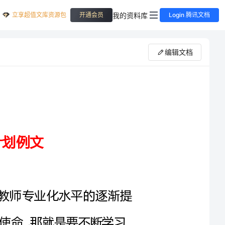
立享超值文库资源包
我的资料库
开通会员
Login 腾讯文档
编辑文档
以及教师专业化水平的逐渐提
高，我知道作为一名高职教师身上所肩负的使命，那就是要不断学习、
，特制定本学期个人计划如下：