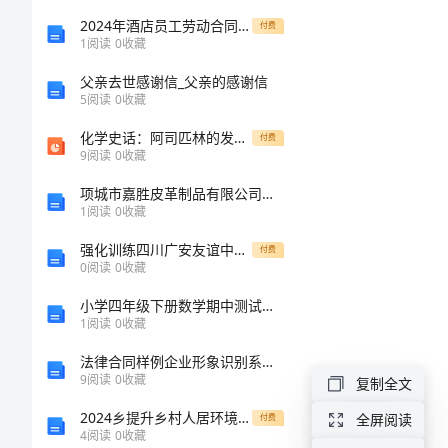
划
2024年酒店员工劳动合同格式范文（5篇）
付费
1
阅读
0
收藏
例
父亲去世感谢信_父亲的感谢信
5
阅读
0
收藏
文
化学史话：阿司匹林的发展史及其药理作用
付费
9
阅读
0
收藏
大
项城市嘉胜皮革制品有限公司介绍企业发展分析报告
学
1
阅读
0
收藏
教
强化训练四川广安友谊中学数学七年级下册第四章因式分解定向攻克试题（含详细解析）
付费
师
0
阅读
0
收藏
新
小学四年级下册数学期中测试卷及参考答案
1
阅读
0
收藏
学
法律合同样例企业形象识别系统CIS建设设计合同书
期
9
阅读
0
收藏
复制全文
工
2024乡提升乡村人居环境百日整治工作实施方案
全屏阅读
付费
4
阅读
0
收藏