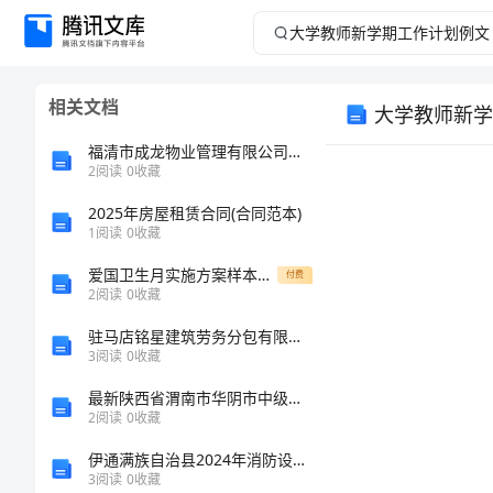
大
学
相关文档
大学教师新学
教
福清市成龙物业管理有限公司介绍企业发展分析报告
师
2
阅读
0
收藏
2025年房屋租赁合同(合同范本)
新
1
阅读
0
收藏
学
爱国卫生月实施方案样本（5篇）
付费
2
阅读
0
收藏
期
驻马店铭星建筑劳务分包有限公司介绍企业发展分析报告
3
阅读
0
收藏
工
最新陕西省渭南市华阴市中级统计师《统计基础知识理论及相关知识》预测密卷含解析
作
2
阅读
0
收藏
伊通满族自治县2024年消防设备操作员考试题库附答案（模拟题）
计
3
阅读
0
收藏