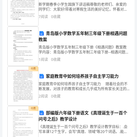
是
新学期春季小学生国旗下讲话稿尊敬的老师们、亲爱的
同学们：大家好!带着对寒假生活的美好记忆，怀着对新
实
学期新生活的无限向往，我们又回到了美丽宁静的校
7
阅读
0
收藏
园，即将开始新学期的工作和学习。在此，我谨代表学
施
校及全体
分调动体育教师的用心性。
青岛版小学数学五年制三年级下册相遇问题
素
教案
质
青岛版小学数学五年制三年级下册《相遇问题》教案教
学内容：青岛版小学数学五年制三年级下册--相遇问题。
教
教学目标： 1、使学生初步理解相遇问题的意义，能借
1
阅读
0
收藏
助线段图来理解题意，并学会列综合算式解答应用题。2
育
付费
家庭教育中如何培养孩子自主学习能力
渠
家庭教育中如何培养孩子自主学习能力 随着社会的不
道
断发展，对孩子的教育和成长几乎成为所有家长关注的
问题，他们也都带着许多美好的愿望在努力地培养和教
2
阅读
0
收藏
之
育着孩子。但是，让人感到遗憾的是，有的家庭教育方
法
一，
付费
部编版六年级下册语文《真理诞生于一百个
问号之后》教学设计
多
《真理诞生于一百个问号之后》教学设计教学目标：.会
年
写本课12个生字，会写“真理、领域”等20个词语。.能联
系上下文理解“真理诞生于一百个问号之后”的含义，并说