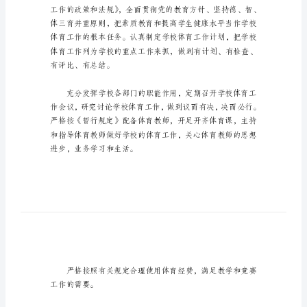
精
选
800
字
育活动。
学
校
一、领导重视
体
育
工
作
总