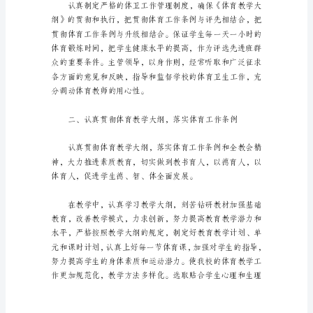
结
5
篇
有评比、有总结。
精
选
800
字
学
校
体
进步，业务学习和生活。
育
工
作