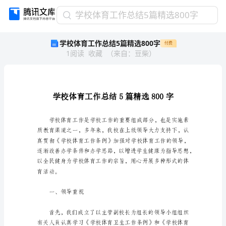
学
学校体育工作总结5篇精选800字
校
学校体育工作总结5篇精选800字
付费
体
1
阅读
收藏
（
来自
：
豆柴
）
育
工
作
总
结
5
篇