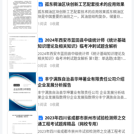
第
C:物业服务企业、物业服务企业
孤东稠油区块创新工艺配套技术的应用效果
一
D:上级主管部门、消防部门
孤东稠油区块创新工艺配套技术的应用效果孤东稠油区
块是中国重要的油田之一，其油层结构复杂，储量巨
【答案】：A
部
大。然而，由于地质条件的复杂性以及油层的高黏性，
1
阅读
0
收藏
开发稠油区块一直以来面临着巨大的挑战。为了提高采
分
收率和提高
是正确的?
2024年西安市蓝田县中级统计师《统计基础
单
知识理论及相关知识》临考冲刺试题含解析
A:清洁工作只需在白天进行
选
2024年西安市蓝田县中级统计师《统计基础知识理论及
相关知识》临考冲刺试题含解析 第1题：单选题(本题1
题
分)会计要素按照其性质可分为六个：资产、负债、所有
C:清洁工作应定期进行，确保
0
阅读
0
收藏
者权益、收入、费用和 ( )。A.营业利
(150
D:清洁工作只需在业主投诉后进行
丰宁满族自治县华坤薯业有限责任公司介绍
【答案】：C
题)1、
企业发展分析报告
物
丰宁满族自治县华坤薯业有限责任公司 企业发展分析结
果企业发展指数得分企业发展指数得分丰宁满族自治县
A:递延资产
华坤薯业有限责任公司综合得分说明：企业发展指数根
业
1
阅读
0
收藏
据企业规模、企业创新、企业风险、企业活力四个维度
B:管理费用
对企
服
2023年四川省成都市崇州市试验检测师之交
C:间接费用
务
通工程考试题库精品（网校专用）
D:直接人工费
2023年四川省成都市崇州市试验检测师之交通工程考试