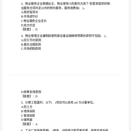
务”
以下哪项是物业服务企业的责任?
等
A:赔偿业主的全部损失
知
B:无需对业主的财物损失承担责任
识
D:物业服务企业应主动为业
【答案】：C
考
试
A:规划设计单位
B:建设单位
题
C:施工企业
库
D:监理单位
【答案】：B
及
答