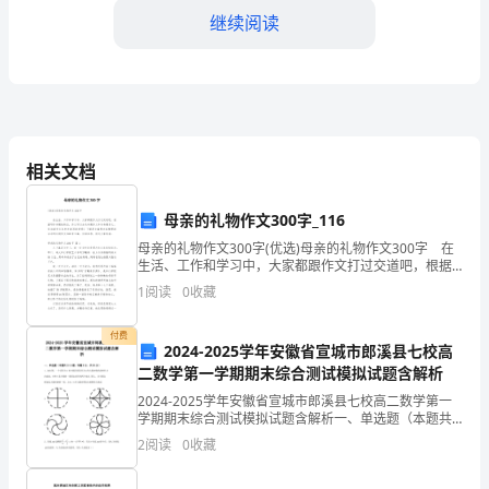
继续阅读
及
公
共
D:统筹安排原则
【答案】：D
服
相关文档
务”
A:挖土方
等
母亲的礼物作文300字_116
B:墙体拆除
母亲的礼物作文300字(优选)母亲的礼物作文300字 在
知
生活、工作和学习中，大家都跟作文打过交道吧，根据
C:管道拆除
写作命题的特点，作文可以分为命题作文和非命题作
识
1
阅读
0
收藏
D:铺地面
文。你知道作文怎样才能写的好吗？下面是小编帮
考
【答案】：A
付费
2024-2025学年安徽省宣城市郎溪县七校高
试
二数学第一学期期末综合测试模拟试题含解析
2024-2025学年安徽省宣城市郎溪县七校高二数学第一
题
()验收合格后方可使用。
学期期末综合测试模拟试题含解析一、单选题（本题共
A:消防部门、消防部门
10小题，每题5分，共50分）1、如右图，一个直径为1
库
2
阅读
0
收藏
的小圆沿着直径为2的大圆内壁的逆时针方向滚
B:公安部门、消防部门