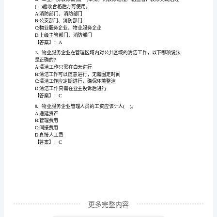
A:政府指导价
案
B:市场调节价
【各
C:物业服务企业定价
D:双方约定
地
【答案】：D
真
A:厉行节约原则
题】
B:据实合理原则
2024
C:市场机制原则
年
“物
业
管
更多完整内容
理