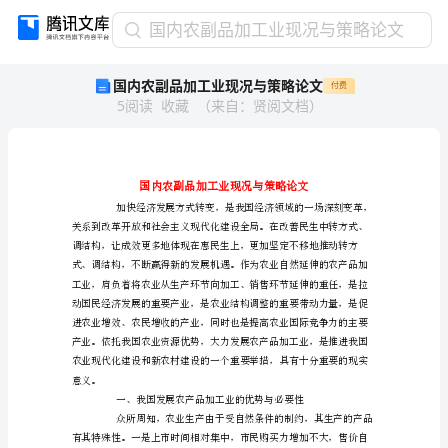
国
国内农副品加工业现况与策略论文
内
国内农副品加工业现况与策略论文
付费
农
5
阅读
收藏
（
来自
：
贤阅文档
）
副
品
加
工
业
现
况