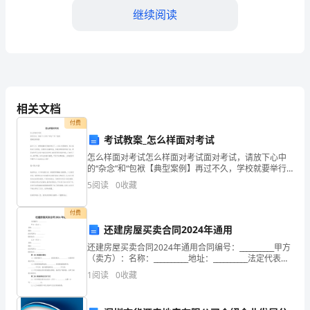
继续阅读
济
发
展
方
相关文档
式
付费
转
考试教案_怎么样面对考试
怎么样面对考试怎么样面对考试面对考试，请放下心中
变，
的“杂念”和“包袱【典型案例】再过不久，学校就要举行
期末考试了。小丽心里很害怕，担心如果自己没考好，
是
5
阅读
0
收藏
会受到父母的责骂，会被老师和同学看不起。要是
我
付费
还建房屋买卖合同2024年通用
国
还建房屋买卖合同2024年通用合同编号：__________甲方
经
（卖方）：名称：__________地址：__________法定代表
人：__________联系电话：__________乙方
1
阅读
0
收藏
济
领