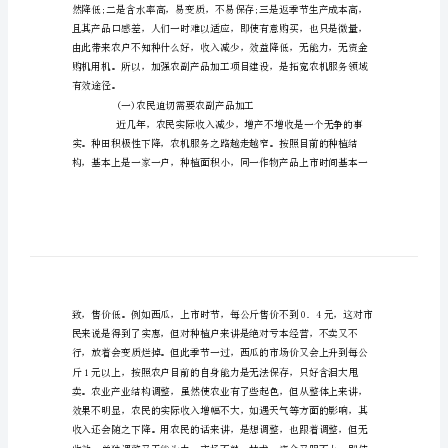
与
策
略
论
文
国
意义。
内
农
副
品
加