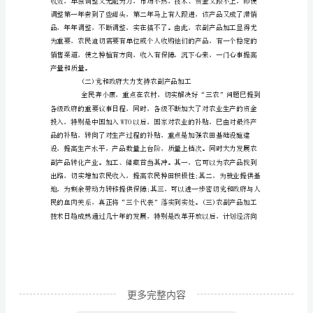
工
业
现
有效途径。
况
与
策
略
论
文
加
快
更多完整内容
经