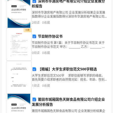
深圳市华源房地产有限公司介绍企业发展分
析报告
域
深圳市华源房地产有限公司 企业发展分析结果企业发展
的
指数得分企业发展指数得分深圳市华源房地产有限公司
综合得分说明：企业发展指数根据企业规模、企业创
产量和质量。
2
阅读
0
收藏
一
新、企业风险、企业活力四个维度对企业发展情况进行
评价。
付费
场
节目制作协议书
深
节目制作协议书 第1篇：关于节目制作协议书范文 关于
节目制作协议书范文 甲方：_________ 乙方：_________ 甲
乙双方就拍摄_________电视台
刻
0
阅读
0
收藏
变
革，
【精编】大学生求职信范文500字精选
大学生求职信范文500字 求职信能够写求职的缘故。
关
首先简要介绍求职者的自然情况如：姓名、年龄、性别
等。接着要直截了当地说明从何渠道得到有关信息以及
1
阅读
0
收藏
系
写此信的目的。 大学生求职信范文500字篇一尊敬
到
莆田市城厢国色天鲜食品有限公司介绍企业
改
发展分析报告
莆田市城厢国色天鲜食品有限公司 企业发展分析结果企