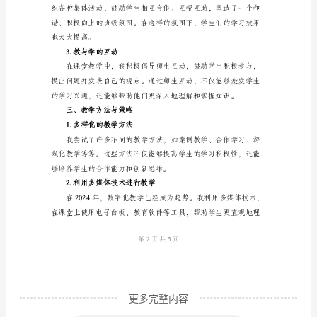
作
为
的重任。
一
3.尊重与关怀每个学生
名
小
学
教
二、教学中的挑战与突破
师，
1.解决学生学习困难的方法
我
在
2024
年
度
更多完整内容