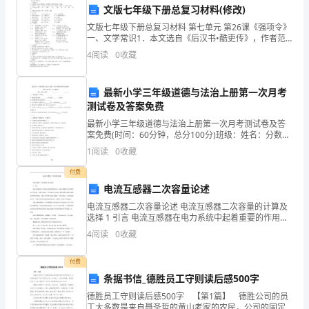
也大大提高。
文版七年级下册总复习材料(修改)
心
3.教与学的互动
文版七年级下册总复习材料 第七单元 第26课《强项令》
得
一、文学常识1．本文选自《后汉书•酷吏传》，作者范
晔，南朝宋
4
阅读
0
收藏
体
会。
最新小学三年级道德与法治上册第一次月考
测试卷及答案免费
在
最新小学三年级道德与法治上册第一次月考测试卷及答
这
三、教学方法与策略
案免费(时间：60分钟，总分100分)班级：姓名：分数：
一、填空题（共18分）1、姑姑是我爸爸的__________，
1
阅读
0
收藏
____
外公是我__________的爸爸
1.多样化的教学方法
付费
字
电流互感器二次容量论述
的
电流互感器二次容量论述 电流互感器二次容量的计算及
选择 1 引言 电流互感器在电力系统中起着重要的作用，
篇
电流互感器的工作原理类似于变压器，它将大电流按一
4
阅读
0
收藏
定比例变为小电流，提供各种仪
够培养学生的合作能
幅
付费
2.利用多媒体技术进行教学
内，
条据书信_德胜员工守则读后感500字
德胜员工守则读后感500字 【第1篇】 德胜公司的员
我
工大多数是来自聂圣哲的黄山老家的农民，公司的固定