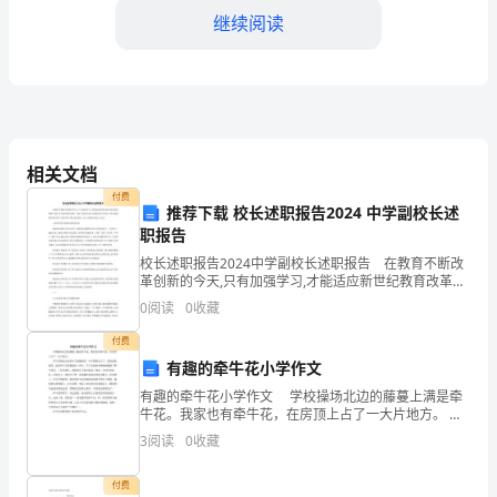
经
继续阅读
历
了
许
多
相关文档
付费
宝
推荐下载 校长述职报告2024 中学副校长述
职报告
贵
校长述职报告2024中学副校长述职报告 在教育不断改
的
识。
革创新的今天,只有加强学习,才能适应新世纪教育改革发
展需要.因此,学习成为我生活的一部分,坚持学习各方面的
0
阅读
0
收藏
知识,使读书、思考成为我生命中的不可缺少
工
2.建立良好的班级氛围
付费
作
有趣的牵牛花小学作文
经
有趣的牵牛花小学作文 学校操场北边的藤蔓上满是牵
牛花。我家也有牵牛花，在房顶上占了一大片地方。
牵牛花刚长出来的叶子是嫩绿的，叶子渐渐长大了，就
验
3
阅读
0
收藏
变成碧绿的。起初牵牛花是稀疏的一两片，不几天便密
和
付费