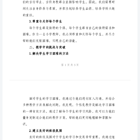
会
2024
一、对于教育的思考与认知
小
学
1.小学教育的目标与使命
教
师
工
作
心
2.老师的角色与影响力
得
体
会