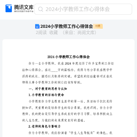
2024
2024小学教师工作心得体会
小
2024小学教师工作心得体会
付费
学
2
阅读
收藏
（
来自
：
尚阅文库
）
教
师
工
作
心
得
体