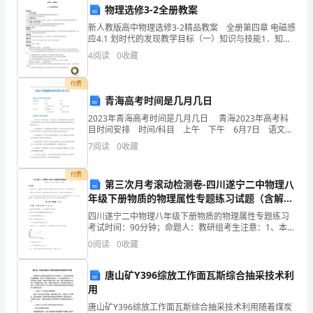
里，
物理选修3-2全册教案
我
新人教版高中物理选修3-2精品教案 全册第四章 电磁感
应4.1 划时代的发现教学目标（一）知识与技能1．知道
得
与电流磁效应和电磁感应现象的发现相关的物理学史。
4
阅读
0
收藏
2．知道电磁感应、感应电流的定义。（二）
到
付费
了
青海高考时间是几月几日
许
2023年青海高考时间是几月几日 青海2023年高考科
目时间安排 时间/科目 上午 下午 6月7日 语文
（9：00-11:30） 数学 （15:00-17:00） 6月8日
多
7
阅读
0
收藏
宝
付费
第三次月考滚动检测卷-四川遂宁二中物理八
贵
年级下册物质的物理属性专题练习试题（含解
析）
的
四川遂宁二中物理八年级下册物质的物理属性专题练习
考试时间：90分钟；命题人：教研组考生注意：1、本卷
分第I卷（选择题）和第Ⅱ卷（非选择题）两部分，满分
经
0
阅读
0
收藏
100分，考试时间90分钟2、答卷前，考生务必用
验
唐山矿Y396综放工作面瓦斯综合抽采技术利
用
和
唐山矿Y396综放工作面瓦斯综合抽采技术利用随着煤炭