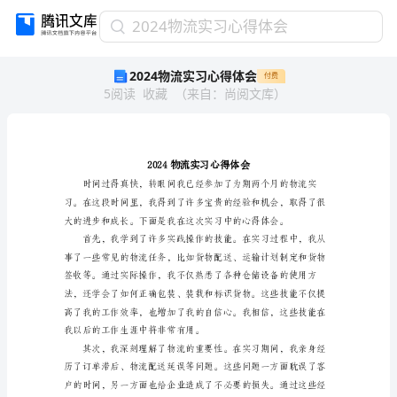
2024
2024物流实习心得体会
物
2024物流实习心得体会
付费
流
5
阅读
收藏
（
来自
：
尚阅文库
）
实
习
心
得
体
会
2024