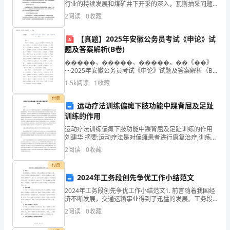
机
行业的持续发展和煤矿井下开采的深入，瓦斯抽采问题
越来越受到重视。在煤矿工作面的开采过程中，产生大
2
阅读
0
收藏
会，
量的瓦斯气体，一旦积聚到一定程度，很容易引发煤矿
事故
取
【真题】2025年安徽公务员考试《申论》试
题及答案解析(B卷)
得
�����，�����，�����。��《��》
····2025年安徽公务员考试《申论》试题及答案解析（B
了
卷）材料一对于家乡的旧貌，土生土长的田园镇向阳村
1.5k
阅读
1
收藏
村民老陶仍记忆犹新。“我们村虽然有得天独厚的优
很
付费
运动疗法训练偏瘫下肢功能中踝背屈及足趾
大
训练的作用
的
运动疗法训练偏瘫下肢功能中踝背屈及足趾训练的作用
刘建华 摘要:运动疗法是对偏瘫患者进行康复治疗,训练瘫
进
痪肢体,恢复其良好运动功能的重要手段。神经生理与神
2
阅读
0
收藏
经发育疗法是在康复训练中最常用的治疗技术,这种
步
付费
2024年工务段创先争优工作小结范文
和
2024年工务段创先争优工作小结范文1. 前言随着我国经
成
济不断发展，交通运输事业得到了迅猛的发展。工务段
作为铁路运输的基础保障部门，在交通运输事业的发展
2
阅读
0
收藏
中发挥着重要的作用。2024年，工务段在党的领导
长。