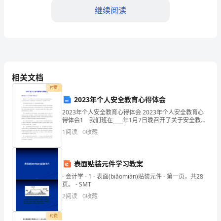
继续阅读
个
月
的
物
相关文档
流
付费
实
2023年个人安全教育心得体会
2023年个人安全教育心得体会 2023年个人安全教育心
习。
得体会1 我们班在____年1月7日晚召开了关于安全教育
的主题班会，该活动极其具有教育意义。由于此次班会
在
1
阅读
0
收藏
召开紧急，准备有些仓促，但它的活动内容
这
成目标。
表面贴装元件学习教案
段
- 会计学 - 1 - 表面(biǎomiàn)贴装元件 - 第一页，共28
时
页。 - SMT
2
阅读
0
收藏
间
付费