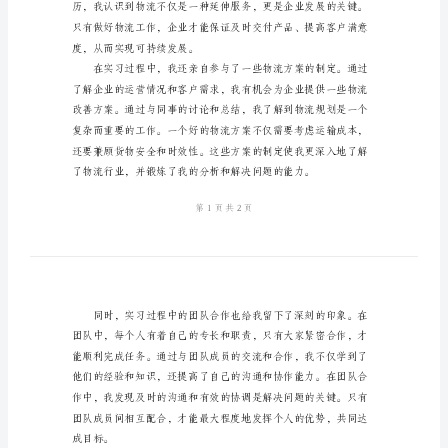
物
流
实
习
心
得
体
会
我以后的工作生涯中将非常有用。
时
间
过
得
真