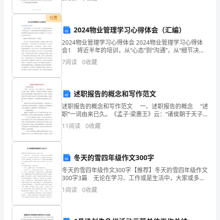
一
精神，取得了显著的经济效益。同时，电厂化验
年
付费
2024物业管理学习心得体会（汇编）
来
2024物业管理学习心得体会 2024物业管理学习心得体
会1 将近半年的培训，从“心态”到“沟通”，从“细节决定
的
成败”到“如何制定目标”这一系列非常精彩的培训内容使
7
阅读
0
收藏
我想到了很多东西，但是想得最多的还
工
作
述职报告的概念和写作范文
历
述职报告的概念和写作范文 一、述职报告的概念 “述
职”一词由来已久。《孟子·梁惠王》云：“诸侯朝于天子
程，
曰述职。述职者，述所职也。”即诸侯向天子陈述职守，
11
阅读
0
收藏
报告任职情况。现在所谓述职报
内
心
冬天的雪四年级作文300字
冬天的雪四年级作文300字【推荐】冬天的雪四年级作文
不
300字3篇 无论在学习、工作或是生活中，大家或多或
少都会接触过作文吧，作文是通过文字来表达一个主题
禁
1
阅读
0
收藏
意义的记叙方法。如何写一篇有思想、有文采的作
感