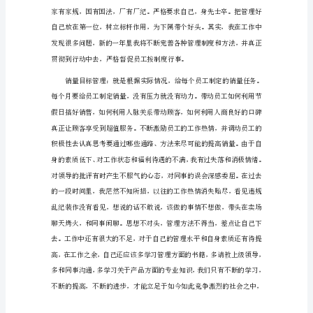
大
全
作做好充分的准备和规划。
篇
一：
商
场
主
管
年
着武商的形象。
度
工
作
总