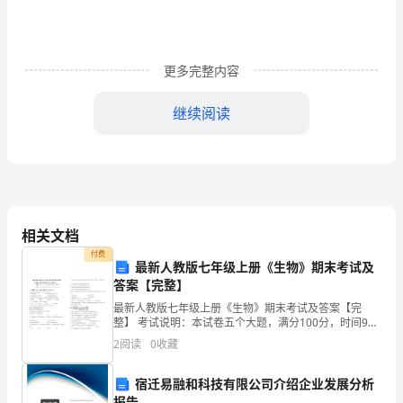
结
时
更多完整内容
光
继续阅读
荏
苒，
岁
月
相关文档
如
付费
最新人教版七年级上册《生物》期末考试及
梭，
答案【完整】
不
最新人教版七年级上册《生物》期末考试及答案【完
整】 考试说明：本试卷五个大题，满分100分，时间90
知
分钟。题序一二三四五总分得分一、选择题（共25个小
2
阅读
0
收藏
题，每题2分，共50分
不
宿迁易融和科技有限公司介绍企业发展分析
报告