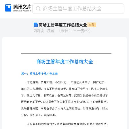
商
商场主管年度工作总结大全
场
商场主管年度工作总结大全
付费
主
2
阅读
收藏
（
来自
：
三一办公
）
管
年
度
工
作
总
结