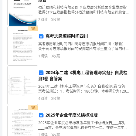
觉
宿迁易融和科技有限公司 企业发展分析结果企业发展指
xx
数得分企业发展指数得分宿迁易融和科技有限公司综合
得分说明：企业发展指数根据企业规模、企业创新、企
年
2
阅读
0
收藏
业风险、企业活力四个维度对企业发展情况进行评价。
该企
付费
就
高考志愿填报时间四川
这
高考志愿填报时间四川高考志愿填报时间四川（最新）
关于高考志愿填报时间的安排是所有考生重点了解的环
么
节，很多考生和家长也都在密切关注填报的相关事宜。
1
阅读
0
收藏
为了帮助学生们更好地填报志愿，下面小编给大家整理
结
了关
2024年二建《机电工程管理与实务》自我检
束
测I卷 含答案
了。
2024年二建《机电工程管理与实务》自我检测I卷 含答
案考试须知：1、考试时间：180分钟，本卷满分为120
回
分。 2、请首先按要求在试卷的指定位置填写您的姓名、
4
阅读
0
收藏
准考证号等信息。 3、请仔细阅读各种题目
首
付费
2025年企业年度总结标准版
过
2025年企业年度总结标准版年度工作总结报告____年对
去
____而言，是充满挑战与机遇并存的一年。在这一年中，
公司经营团队带领全体员工，以团结协作、锐意进取的
2
阅读
0
收藏