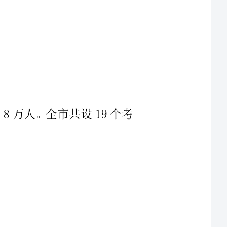
生为9.8万人。全市共设19个考
考试网上报名工作顺利结束。截至
9447人，较同期增加10357人，
生单位总人数139323人，较同期增