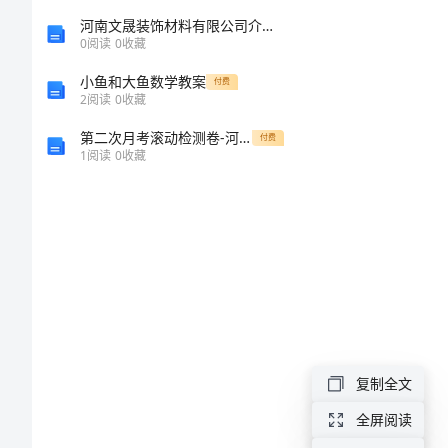
新
河南文晟装饰材料有限公司介绍企业发展分析报告
0
阅读
0
收藏
公
小鱼和大鱼数学教案
付费
2
阅读
0
收藏
布
第二次月考滚动检测卷-河北师大附中数学八年级下册三角形同步测评练习题（含答案解析）
付费
_
1
阅读
0
收藏
多
少
人
参
复制全文
加
全屏阅读
研