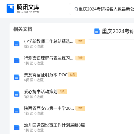
重
庆
相关文档
重庆2024
2024
小学新教师工作总结精选范文
付费
考
3
阅读
0
收藏
研
行测言语理解与表达练习题集及答案【各地真题】
付费
1
阅读
0
收藏
报
亲友寄宿证明范本.DOC
付费
6
阅读
0
收藏
名
爱心捐书活动策划
付费
3
阅读
0
收藏
人
陕西省西安市第一中学2024年物理高一上册期末调研模拟试题含解析
付费
数
1
阅读
0
收藏
幼儿园逢四说事工作计划最新8篇
最
1
阅读
0
收藏