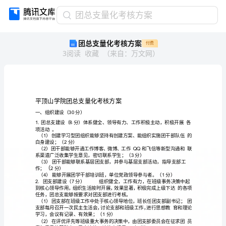
团
团总支量化考核方案
总
团总支量化考核方案
付费
支
3
阅读
收藏
（
来自
：
万文网
）
量
化
考
核
方
案
平