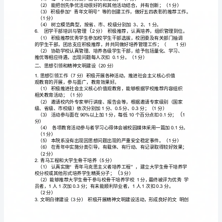
渠道广
收集学生意
密
学生
系
泛
见，
切联系
一、
（3）
部能
基
支部
并参
基
支部活
指
支部
团干
够联系
层团
，
与
层
动，
导
组
（
作
2
；分）
织
能
学
部培
班
单位党政领
参
够开展团
干
训
，
导
建
2.
支部建
组织健全
作有力
在班级事务决策中
7
设
团
设（分）
，工
，
（30
到核
领
作
组织生活按时
效
著
积极完成
级
达的各
心
导
用，
开展，
果显
，
上
下
分）
任务
总支能
按
求对
支部
行
核
，团
够
要
团
进
考
团
（1）
支部在班级
作中处
核
领
地位
班长任
支部
记
团
工
于
心
导
，
团
副书
总
支部每
次
主生活会
讨论支部
班级
作
行
想教育
月召开一
民
，
和
工
，进
思
和理
支
学
会
有记
有效
习，
议
录、
建
（2）
在
优
先等班级重大事务的决策中
由
支部委
会在
求
评
评
，
团
员
征
设
青年意
的基础
主决策
决策有记
见
上，民
，
（8