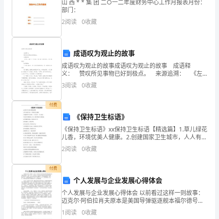
极
山 西 * * 集 团 二○一二年度财务中心工作月报表月份：
（2）
各部门领
有力
积极主
按时完成党总支
院
导
，
动
和
系团
部门：
主
2
阅读
0
收藏
（
各
作
2
项工
；
动，
（3）
学生会每
次集中学
次
主生活会
有记
有实效
月一
习，一
民
，
录，
积
成语叹为观止的故事
1
（分）
成语叹为观止的故事成语叹为观止的故事 成语释
极
义： 赞叹所见事物已好到极点。 来源追溯： 《左
4.
校培
推优
作
团
训及
工
传·襄公二十九年》：观止矣！若有他乐，吾不敢请
开
3
阅读
0
收藏
已！ 故事链接： 公元前544年，为
级
校培
试组织得力
试作弊
次扣
一
团
训考
，考
一人
展
付费
《保持卫生标语》
各
《保持卫生标语》xx保持卫生标语【精选篇】1.草儿绿花
项
儿香，环境优美人健康。2.创建国家卫生城市，人人有
责，人人受益。3.安居天津我们是一家，清洁环境不分你
2
阅读
0
收藏
活
我他。4.关爱城市家园，倡导品位人生。5.摈
动
付费
个人发展与企业发展心得体会
。
个人发展与企业发展心得体会 以前看过这样一则故事：
迈克尔·阿伯拉肖夫原本是美国导弹驱逐舰本福尔德号的
（1）
舰长。1997年6月，当迈克尔·阿伯拉肖夫接管本福尔德
1
阅读
0
收藏
号的时候，船上的水兵士气消沉，很多人都讨厌