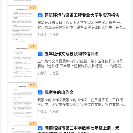
创
付费
建
建筑环境与设备工程专业大学生实习报告
学
建筑环境与设备工程专业大学生实习报告实习报告 一、
实习概况我是建筑环境与设备工程专业的大学生，在某
建筑公司参加为期一个月的实习。实习期间，我主要参
习
3
阅读
0
收藏
与了公司的建筑环境工程项目，并负责配合工程师进行
现场勘
型
按
求组织院
级
校
每学年全
培
次
参
要
系二
团
，
员
训不少于
，
付费
团
五年级作文写景状物书信训练
青年总数的
有方案
有记
有
得
员不少于团员
，
，
录，
心
五年级作文写景状物书信训练第一篇：五年级作文写景
组
状物书信训练 五年级上册状物作文训练题 一、你喜爱的
次推优表填
认真
确
范
两
写
、准
、规
一只动物 （一）作文要求 同学们，你饲养过小动物吗？
2
阅读
0
收藏
织
你仔细观察过身边
（4）
格遵守推优
序
求由
支部大会
主推
全
报
严
程
要
团
民
荐，
系公示，
能
付费
委
如出
问
次扣
我家乡的山作文
后
现
题一人
够
我家乡的山作文我家乡的山作文 在日常学习、工作或
5.
创先争优
3
（分
生活中，大家或多或少都会接触过作文吧，写作文是培
坚
养人们的观察力、联想力、想象力、思考力和记忆力的
3
阅读
0
收藏
重要手段。那么问题来了，到底应如何写一篇优秀的作
每
学
有方案
能
持续推
持
一
期
，
够
文
付费
有
能把创先争优活
很好的
他活
结合
并有创新
湖南临湘市第二中学数学七年级上册一元一