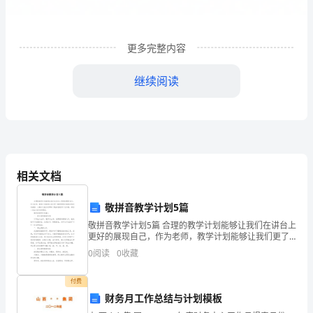
宿舍为单位成立
组
并能
按
求
作
以
团小
，
够
照要
开展工
分）
每年对
支部
行统
核
报
核结
所属团
进
一考
，上
考
体
更多完整内容
系
活
参
广
的
支部参
委学生
团日
动
与面
，以上
团
与（以团
干
继续阅读
健
查为
2
准）；（分
全、
（6）
领
院
组织根据院
实
组织广受学生欢迎的特色
活
系
系
际
团日
导
相关文档
分）
有
（
3.
学生会建
5
敬拼音教学计划5篇
力、
敬拼音教学计划5篇 合理的教学计划能够让我们在讲台上
更好的展现自己，作为老师，教学计划能够让我们更了
工
（1）
学生会组织体
完备
部
备齐全
学生
部任
格遵
解课程的内容相应的时间安排，小编今天就为您带来了
0
阅读
0
收藏
敬拼音教学计划5篇，相信一定会对你有所帮助。
作
学院学生
部任
条例
主推
竞聘
每学
行述
核
山
干
用
》，民
荐，
上岗，
期进
职考
付费
积
有完备的学生
部
核任
记
干
考
用
财务月工作总结与计划模板