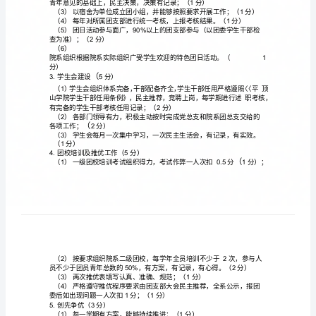
顶
山
学
院
学
平顶山
院团总支量化考核
团
总
组织建
30
一、
支
量
1.
总支建
体
健全
领
有力
作积极主
积极
8
团
设（分）
系
、
导
、工
动，
开展
化
活
项
动。
考
（1）
创建学
组织能
持有创建方案
能组织实施
部队
习型团
够坚
、
团干
伍
核
白身建
2
设；（分
方
部能
作博客
微博
作
信等新
沟
团干
够开通工
、
、工
和飞
型
案