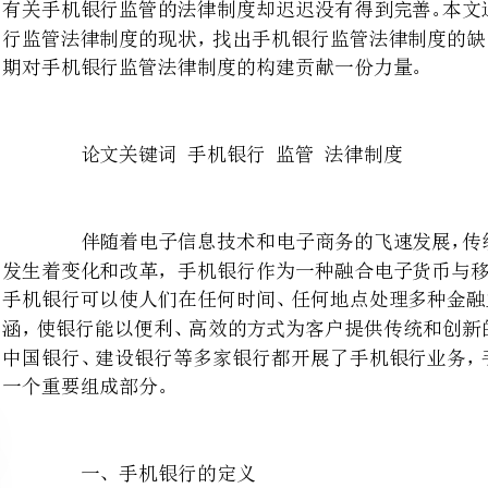
论文关键词手机银行监管法律制度
伴随着电子信息技术和电子商
手机银行可以使人们在任何时间、
中国银行、建设银行等多家银行都
一个重要组成部分。
一、手机银行的定义
手机银行突飞猛进的发展让理
了不少盲点。手机银行的定义就是
手机银行含义的系统研究资料，不
银行是手机银行业务的主导方，手
承认银行主导地位的同时，强调银
学者对手机银行是否为一种银行服
在唯一的主导者。由此可见，由于