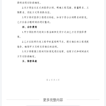
公
一、合作内容
司
合
作。
作
协
议
工作。
书
合
作
协
议
书
甲
更多完整内容