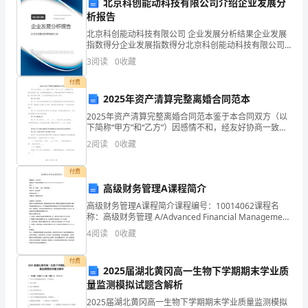
期要求、付款方式等具体内容。
北京科创能动科技有限公司介绍企业发展分
***
析报告
电
北京科创能动科技有限公司 企业发展分析结果企业发展
指数得分企业发展指数得分北京科创能动科技有限公司
乙方应在合理时间内进行整改。
话：
综合得分说明：企业发展指数根据企业规模、企业创
3
阅读
0
收藏
新、企业风险、企业活力四个维度对企业发展情况进行
评价。
***
四、合作费用
付费
2025年资产清算完整离婚合同范本
法
2025年资产清算完整离婚合同范本鉴于本合同双方（以
定
下简称“甲方”和“乙方”）因感情不和，经友好协商一致，
用。
决定解除婚姻关系，并就夫妻共同财产的清算与分割、
2
阅读
0
收藏
债权债务处理、子女抚养等事宜达成如下协议：第一
代
付费
表
高级财务管理A课程简介
人：
高级财务管理A课程简介课程编号：10014062课程名
称：高级财务管理 A/Advanced Financial Management
***
A学分：3学时：48 （实验： 上机： 课外实践：）适用
4
阅读
0
收藏
专业：财
方另行协商确定。
乙
付费
五、保密条款
方：
2025届湖北黄冈高一生物下学期期末学业质
量监测模拟试题含解析
装
2025届湖北黄冈高一生物下学期期末学业质量监测模拟