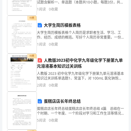
试题含解析一、单选题（本题共10小题，每题3分，共
修
30分）1、下列关于植物细胞壁的叙述，不正确的是
1
阅读
0
收藏
（ ）A．具有全透性B．属于生物膜系统C．具有支
公
付费
司
大学生简历模板表格
大学生简历模板表格个人简历是求职者生活、学习、工
（以
作、经历、成绩的概括。写好个人简历非常重要。一份
适合职位要求、详实和打印整齐的简历可以有效地获得
1
阅读
0
收藏
下
与聘用单位面试的机会。以下是小编整理的大学生简历
模板表格
简
付费
人教版2023初中化学九年级化学下册第九单
称
元溶液基本知识过关训练
人教版 2023 初中化学九年级化学下册第九单元溶液基本
“乙
知识过关训练单选题1、常温下，对 100mL 氯化钠饱和
溶液进行图示实验。下列分析错误的是（ ）A．实验 1
2
阅读
0
收藏
方”）
后，甲、乙中溶液的溶质质量分数相等
地
蛋糕店店长年终总结
址：
蛋糕店店长年终总结蛋糕店店长年终总结 4篇 总结在一
个时期、一个年度、一个阶段对学习和工作生活等情况
***
加以回顾和分析的一种书面材料，它可以促使我们思
5
阅读
0
收藏
考，让我们一起来学习写总结吧。那么你知道总结如何
电
写