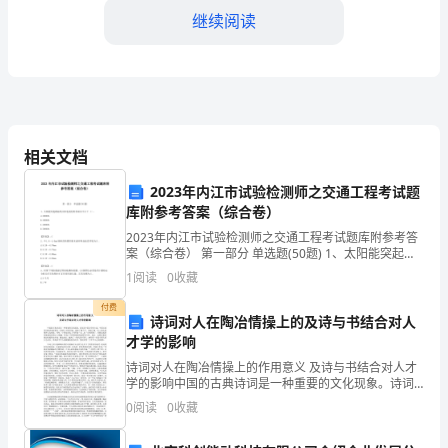
方：
继续阅读
物
业
公
司
相关文档
二、合作期限
（以
2023年内江市试验检测师之交通工程考试题
库附参考答案（综合卷）
下
2023年内江市试验检测师之交通工程考试题库附参考答
简
案（综合卷） 第一部分 单选题(50题) 1、太阳能突起路
标的太阳电池使用寿命应不小于（）。
1
阅读
0
收藏
A.20000hB.30000hC.40000hD
称
三、合作模式
付费
诗词对人在陶冶情操上的及诗与书结合对人
“甲
才学的影响
方”）
诗词对人在陶冶情操上的作用意义 及诗与书结合对人才
体项目进行协商确定。
学的影响中国的古典诗词是一种重要的文化现象。诗词
地
是中国文学的主流，中国古典诗词的历史积累
0
阅读
0
收藏
址：