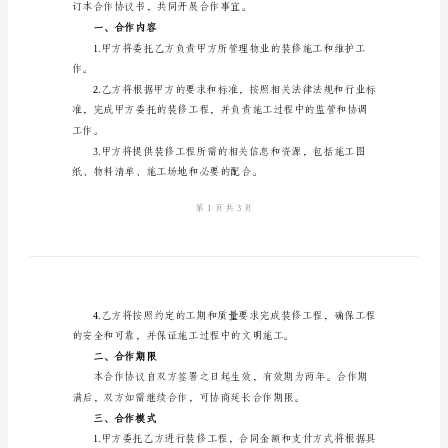
作
地址：***
电话：***
协
法定代表人：***
议
书
地址：***
2024
电话：***
年
法定代表人：***
物
业
和
装
修