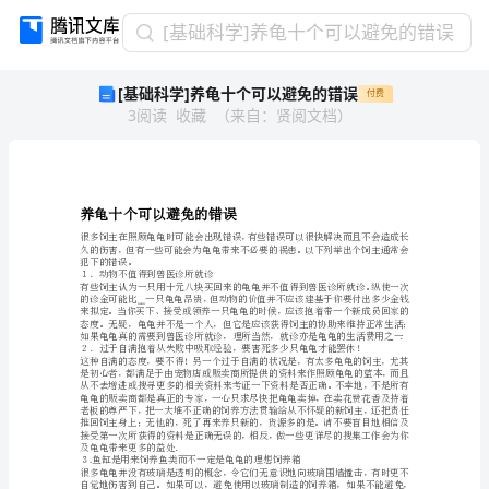
[基
[基础科学]养龟十个可以避免的错误
础
[基础科学]养龟十个可以避免的错误
付费
科
3
阅读
收藏
（
来自
：
贤阅文档
）
学]
养
龟
十
个
养龟十个可以避免的错误
可
以
犯下的错误。