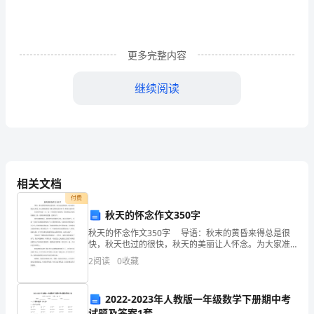
龟
时
更多完整内容
可
继续阅读
能
会
出
6.
把不同大小的龟龟一起混养
现
相关文档
错
付费
误，
秋天的怀念作文350字
秋天的怀念作文350字 导语：秋末的黄昏来得总是很
有
以暂时混养，不同体型的
快，秋天也过的很快，秋天的美丽让人怀念。为大家准
7.
把不同品种的龟龟混养
备的关于秋天的怀念的350字，希望大家喜欢！ 在清
些
2
阅读
0
收藏
明节的前一天，是一个细雨如丝的傍
错
2022-2023年人教版一年级数学下册期中考
试题及答案1套