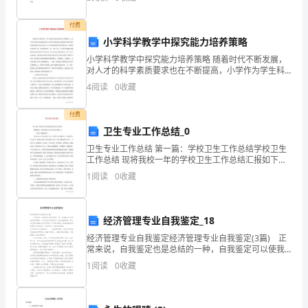
长
作人员参加学习并进行了专题研讨。 谢志华在授课中
10.
不知不觉的沉溺
久
付费
小学科学教学中探究能力培养策略
的
小学科学教学中探究能力培养策略 随着时代不断发展，
对人才的科学素质要求也在不断提高，小学作为学生科
伤
学启蒙教育阶段，培养学生探究能力对提高学生科学意
4
阅读
0
收藏
识及科学素质具有重大意义。在小学阶段培养学生探究
害，
付费
但
卫生专业工作总结_0
有
卫生专业工作总结 第一篇：学校卫生工作总结学校卫生
工作总结 现将我校一年的学校卫生工作总结汇报如下：
一
一、创建“健康校园” 自201*.10下发文件至12月，全校干
1
阅读
0
收藏
部、教
些
可
经济管理专业自我鉴定_18
经济管理专业自我鉴定经济管理专业自我鉴定(3篇) 正
能
常来说，自我鉴定也是总结的一种，自我鉴定可以使我
们更有效率，不如立即行动起来写一份自我鉴定吧。那
会
1
阅读
0
收藏
么你知道自我鉴定如何写吗？以下是小编为大家收集的
为