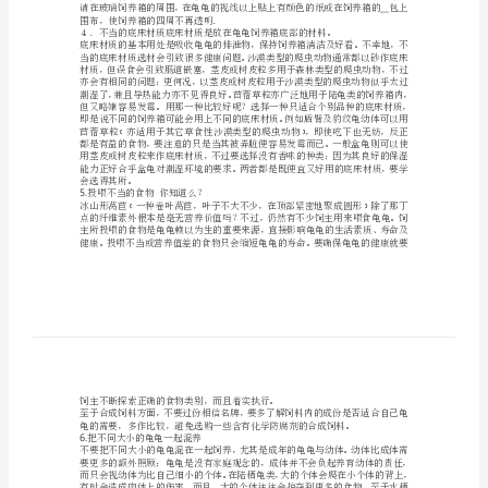
１．动物不值得到兽医诊所就诊
避
__
免
的
错
误
养
龟
及龟龟带来更多的益处．
十
.
个
可
围布，使饲养箱的四周不再透明．
以