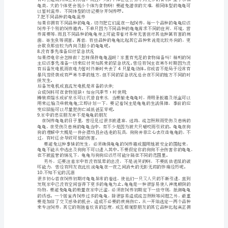
避
免
的
错
误
很
多
会选得其所。
5.
投喂不当的食物你知道么？
饲
主
在
照
顾
龟