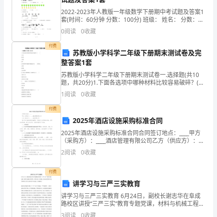
误
会欺负那些较为内向及胆小的龟龟呢。
2022-2023年人教版一年级数学下册期中考试题及答案1
可
8.
没有事先准备应付紧急状况
套(时间：60分钟 分数：100分) 班级： 姓名： 分数：
一、计算小
以
0
阅读
0
收藏
付费
很
4
苏教版小学科学二年级下册期末测试卷及完
整答案1套
快
候发生。
苏教版小学科学二年级下册期末测试卷一.选择题(共10
;
后备发电机或直流发电机是常备的伙伴
解
题，共20分)1.下面各选项中哪种材料比较容易破碎？(
合成饲料可在食物短缺
)A.木头B.布料C.玻璃D.铁2.用新型材料制做的木塑栈道
1
阅读
0
收藏
具有( )的效果。A.质
决
;
付费
而
2025年酒店设施采购标准合同
变应措施可以尽量把伤亡减低甚至零呢。
9.
家中的忠实朋友并不是龟龟的朋友
且
2025年酒店设施采购标准合同合同签订地点：____甲方
（采购方）：____酒店管理有限公司乙方（供应方）：
____设备有限公司鉴于甲方为满足酒店设施需求，同意向
不
2
阅读
0
收藏
乙方采购相关设备，经双方友好协商，特订
会
过，有时还会导致可怕的伤害。
付费
讲学习与三严三实教育
造
讲学习与三严三实教育 6月24日，副校长谢志华在阜成
成
路校区讲授“三严三实”教育专题党课，材料与机械工程学
院、研究生部、科技处、校友会领导班子成员和部分工
3
阅读
0
收藏