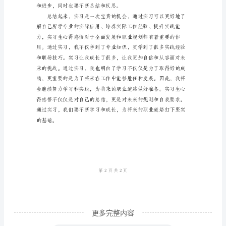
生
的
一
的价值。
次
重
要
实
践
机
会，
通
过
更多完整内容
实