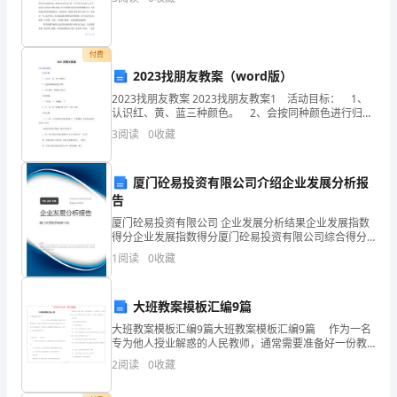
经
验、
付费
提
2023找朋友教案（word版）
升
2023找朋友教案 2023找朋友教案1 活动目标： 1、
认识红、黄、蓝三种颜色。 2、会按同种颜色进行归
类。 3、乐于操作，积极参与活动。 活动准备：
实
3
阅读
0
收藏
1、工作毯一个、神秘袋一个。 2
践
厦门砼易投资有限公司介绍企业发展分析报
能
告
力，
厦门砼易投资有限公司 企业发展分析结果企业发展指数
得分企业发展指数得分厦门砼易投资有限公司综合得分
说明：企业发展指数根据企业规模、企业创新、企业风
实
1
阅读
0
收藏
险、企业活力四个维度对企业发展情况进行评价。该企
业的
习
大班教案模板汇编9篇
生
大班教案模板汇编9篇大班教案模板汇编9篇 作为一名
专为他人授业解惑的人民教师，通常需要准备好一份教
心
案，教案有助于顺利而有效地开展教学活动。那么你有
2
阅读
0
收藏
了解过教案吗？下面
得