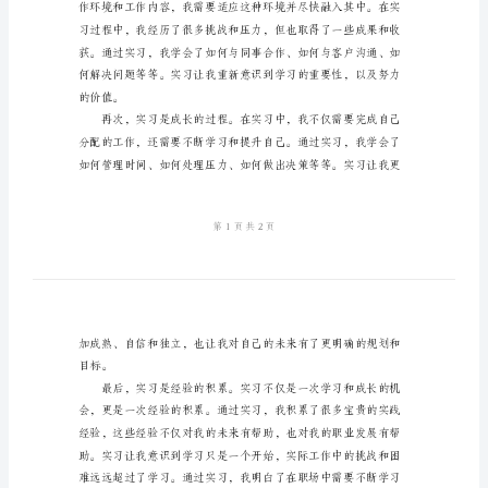
于
实
习
生
心
得
感
悟
实
习
进一步的学习和努力。
是
大
学