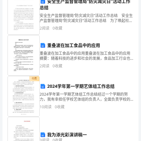
专
安全生产监督管理局“防灾减灾日”活动工作
总结
业
安全生产监督管理局“防灾减灾日”活动工作总结 安全生
产监督管理局“防灾减灾日”活动工作总结 为了唤起社会
的
各界对防灾减灾工作的高度关注，进一步增强全社会灾
2
阅读
0
收藏
害风险防范意识，普及灾害自救互
实
际
重叠波在加工食品中的应用
重叠波在加工食品中的应用重叠波在加工食品中的应用
应
摘要：随着科技的进步和社会的发展，食品加工行业也
在不断创新和改进。重叠波是一种新兴的技术，它在食
用、
2
阅读
0
收藏
品加工中具有广泛的应用前景。本论文将探讨重叠波在
加工食品
培
付费
2024学年第一学期艺体组工作总结
养
2024学年第一学期艺体组工作总结经过一个学期的努
实
力，我有幸担任学校艺体组的负责人，全面负责学校的
艺术和体育活动。在本学期的工作中，我带领团队成功
10
阅读
0
收藏
完成了各项任务，并取得了一些成绩。以下是我对本学
际
的基础。
期工作
工
作
我为添光彩演讲稿一
3
阅读
0
收藏