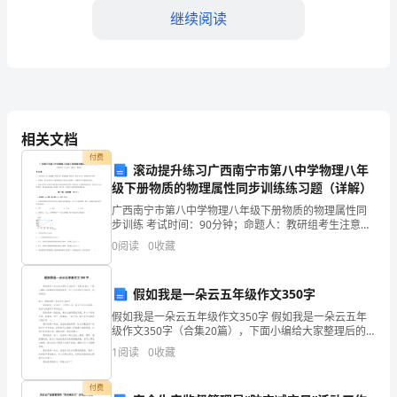
继续阅读
习
可
以
更
目标。
相关文档
好
付费
滚动提升练习广西南宁市第八中学物理八年
地
级下册物质的物理属性同步训练练习题（详解）
了
广西南宁市第八中学物理八年级下册物质的物理属性同
步训练 考试时间：90分钟；命题人：教研组考生注意：
1、本卷分第I卷（选择题）和第Ⅱ卷（非选择题）两部
解
0
阅读
0
收藏
分，满分100分，考试时间90分钟2、答卷前，考生
自
假如我是一朵云五年级作文350字
己
假如我是一朵云五年级作文350字 假如我是一朵云五年
和进步，同时也要不
级作文350字（合集20篇），下面小编给大家整理后的
所
假如我是一朵云五年级作文350字，欢迎阅读!篇1：假如
1
阅读
0
收藏
我是一朵云作文350字
学
付费