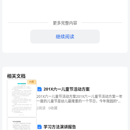
认
识
更多完整内容
民
政
继续阅读
在
社
会
管
难群众的各种生活难题。
相关文档
付费
理
201X六一儿童节活动方案
创
201X六一儿童节活动方案201X六一儿童节活动方案一年
规范运作。
一度的儿童节是幼儿最隆重的一个节日，今年我园的“六
新
一”儿童节将以开展系列庆祝活动的形式来进行，为了使
2
阅读
0
收藏
庆祝活动顺利进行，特制定此方案。 一、活动目
中
作用。
的
学习方法演讲报告