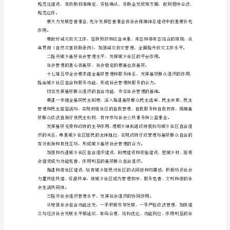
创
新
社
会
管
发挥社会救助社会福利的基础作用。
理
工
作
定器作用。
意
见
一、
充
分