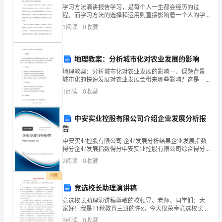
学习方法演讲报告学习，是每个人一生都会经历的过
重
程，而学习方法的选择和运用则直接影响着一个人的学
习效果和成就。在这个信息爆炸的时代，如何有效地学
要
1
阅读
0
收藏
习成为人们关注的焦点之一。本次演讲将从学习方法的
选择、规划
作
地理教案：分析城市化对农业发展的影响
用
地理教案：分析城市化对农业发展的影响一、课题背景
和
城市化的快速发展对农业发展会带来哪些影响？这是一
个需要思考和解答的重要问题。本教案旨在通过分析城
1
阅读
0
收藏
应
市化对农业发展的影响，让学生深入了解城市化与农业
发展之间
尽
中安实业控股有限公司介绍企业发展分析报
告
职
中安实业控股有限公司 企业发展分析结果企业发展指数
责
得分企业发展指数得分中安实业控股有限公司综合得分
说明：企业发展指数根据企业规模、企业创新、企业风
2
阅读
0
收藏
社
险、企业活力四个维度对企业发展情况进行评价。该企
业的
付费
会
竞选校长助理演讲稿
管
竞选校长助理演讲稿尊敬的校领导、老师、同学们：大
家好！我是11秋教育三班的许x，今天很荣幸竞选校长助
理
理一职。戴尔卡耐基说过:“一个好的领导要学会如何推销
3
阅读
0
收藏