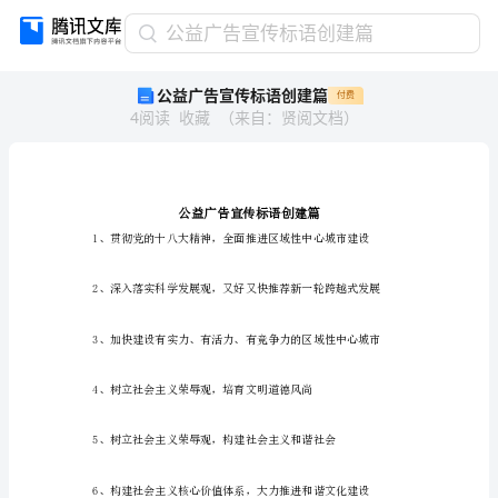
公
公益广告宣传标语创建篇
益
公益广告宣传标语创建篇
付费
广
4
阅读
收藏
（
来自
：
贤阅文档
）
告
宣
传
标
语
创
建