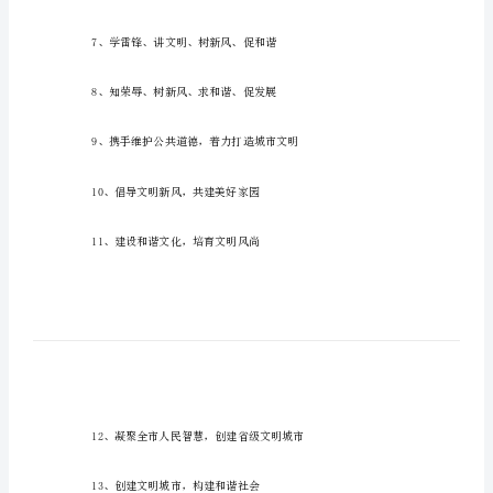
篇
公
益
广
告
宣
传
标
语
创
建
篇
7、学雷