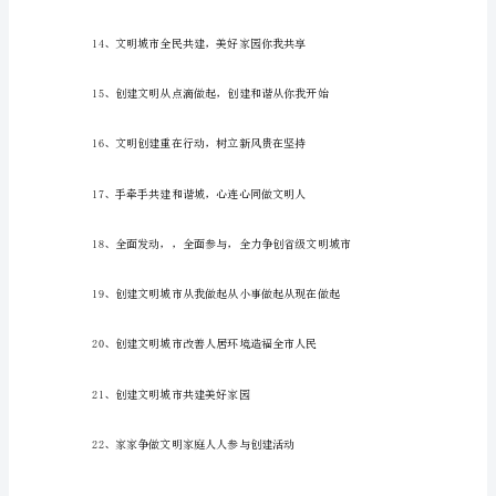
1、
贯
彻
8、知荣
党
的
十
八
10、倡导文明新风，共建美好家园
大
精
神，
11、建设和谐文化，培育文明风尚
全
面
推