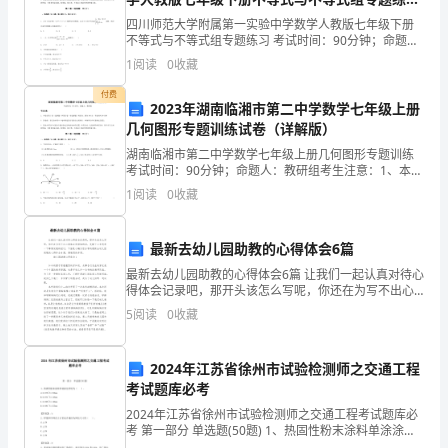
练习题（解析版）
落
四川师范大学附属第一实验中学数学人教版七年级下册
不等式与不等式组专题练习 考试时间：90分钟；命题
实
人：教研组考生注意：1、本卷分第I卷（选择题）和第Ⅱ
1
阅读
0
收藏
卷（非选择题）两部分，满分100分，考试时间90分
科
付费
2023年湖南临湘市第二中学数学七年级上册
学
几何图形专题训练试卷（详解版）
湖南临湘市第二中学数学七年级上册几何图形专题训练
发
考试时间：90分钟；命题人：教研组考生注意：1、本卷
分第I卷（选择题）和第Ⅱ卷（非选择题）两部分，满分
展
1
阅读
0
收藏
100分，考试时间90分钟2、答卷前，考生务必用
观，
最新去幼儿园助教的心得体会6篇
又
最新去幼儿园助教的心得体会6篇 让我们一起认真对待心
得体会记录吧，那开头该怎么写呢，你还在为写不出心
好
得体会而烦恼的话，先静下心来思考一下事情发展的经
5
阅读
0
收藏
过，下面是小编为您分享的最新去幼儿园助教的心得
又
2024年江苏省徐州市试验检测师之交通工程
快
考试题库必考
推
2024年江苏省徐州市试验检测师之交通工程考试题库必
考 第一部分 单选题(50题) 1、热固性粉末涂料单涂涂层
荐
厚度为（ ）。A.0.076~0.150mmB.0.071~0.145mmC.0