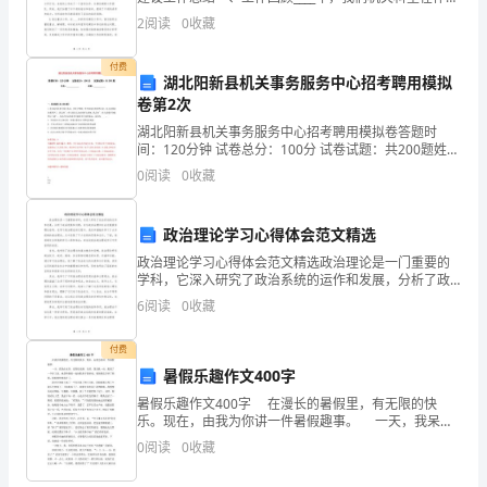
场
建设方面取得了一系列的成效。我们始终坚持把作风建
2
阅读
0
收藏
设放在首位，把服务群众、解决问题作为根本出
布
付费
局
湖北阳新县机关事务服务中心招考聘用模拟
卷第2次
和
湖北阳新县机关事务服务中心招考聘用模拟卷答题时
推
间：120分钟 试卷总分：100分 试卷试题：共200题姓
名：_______________ 成绩：______________一
0
阅读
0
收藏
广
方
政治理论学习心得体会范文精选
政治理论学习心得体会范文精选政治理论是一门重要的
面
学科，它深入研究了政治系统的运作和发展，分析了政
治现象和问题，并为政府治理和社会发展提供理论指
扮
6
阅读
0
收藏
导。在学习政治理论的过程中，我有幸接触并学习了众
多经典的政
演
付费
暑假乐趣作文400字
着
暑假乐趣作文400字 在漫长的暑假里，有无限的快
越
乐。现在，由我为你讲一件暑假趣事。 一天，我呆在
家里，觉得很无聊。突然，我灵机一动，想到了一个好
0
阅读
0
收藏
来
主意。就是和姐姐一起玩贴鼻子的游戏。我把想法告诉