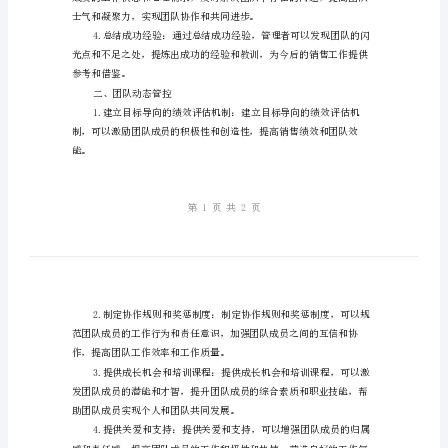
结
力。
与
一、销售月度总结
团
队
动
态
管
控
【管
理