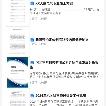
XX大厦电气专业施工方案
益
目 录1 工程概述................................................22 电气工程
专业施工安装特点与要求.................
激
2
阅读
0
收藏
激烈的市场竞争中立于不败之地。
烈，
企
业
我国预约定价制度路径选择分析论文
3
阅读
0
收藏
的
销
河北隽晗科技有限公司介绍企业发展分析报
售
告
团
河北隽晗科技有限公司 企业发展分析结果企业发展指数
得分企业发展指数得分河北隽晗科技有限公司综合得分
队
说明：企业发展指数根据企业规模、企业创新、企业风
5
阅读
0
收藏
险、企业活力四个维度对企业发展情况进行评价。该企
业的
在
2024年机关科室作风建设工作总结
市
2024年机关科室作风建设工作总结____年机关科室作风
建设工作总结一、工作回顾____年，我们机关科室在作风