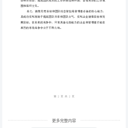
者
必
备】
参考和借鉴。
销
二、团队动态管控
售
月
度
能。
总
结
与
团
队
更多完整内容
动