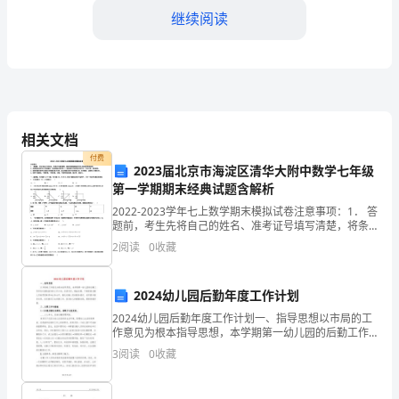
继续阅读
态
管
控
2023
相关文档
年，
作，提高团队工作效率和工作质量。
付费
2023届北京市海淀区清华大附中数学七年级
随
第一学期期末经典试题含解析
着
2022-2023学年七上数学期末模拟试卷注意事项：1． 答
题前，考生先将自己的姓名、准考证号填写清楚，将条
市
形码准确粘贴在考生信息条形码粘贴区。2．选择题必须
2
阅读
0
收藏
助团队成员实现个人和团队
使用2B铅笔填涂；非选择题必须使用0．5毫
场
2024幼儿园后勤年度工作计划
竞
2024幼儿园后勤年度工作计划一、指导思想以市局的工
争
作意见为根本指导思想，本学期第一幼儿园的后勤工作
围和组织文化。
将仅仅围绕园务的工作计划，求真务实，精益求精，不
3
阅读
0
收藏
的
断提高后勤人员的思想素质和业务水平，强化后勤人员
的服
日