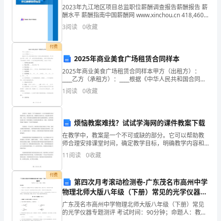
小
2023年九江地区项目总监职位薪酬调查报告薪酬报告 薪
酬水平 薪酬指南中国薪酬网 www.xinchou.cn 418,460
范文三：追梦（初二作文/50字）
470,617 557,839 601,244
伙
3
阅读
0
收藏
伴
付费
-
们
2025年商业美食广场租赁合同样本
你说，
2025年商业美食广场租赁合同样本甲方（出租方）：
哦！
____乙方（承租方）：____根据《中华人民共和国合同
法》及相关法律法规的规定，甲乙双方在平等、自愿、
你不愿做一只恋巢的小鸟，
1
阅读
0
收藏
内
公平、诚实信用的原则基础上，就甲方将商业美食广
容
烦恼教案难找？试试学海网的课件教案下载
于是，你背起空空的行囊，
简
在教学中，教案是一个不可或缺的部分。它可以帮助教
开始你人生初涉的旅程；
师合理安排课堂时间，确定教学目标，明确教学内容和
介：
方法，提高教学效率和质量。但是，有时候我们会遇到
11
阅读
0
收藏
难以找到合适教案的情况，这时候我们需要寻找一些好
前方的路坎坷曲折，
起
的辅助工
付费
心中的帆不可飘摇。
点
第四次月考滚动检测卷-广东茂名市高州中学
物理北师大版八年级（下册）常见的光学仪器专
远行吧，朋友！
九
题测评试卷（含答案详解版）
广东茂名市高州中学物理北师大版八年级（下册）常见
的光学仪器专题测评 考试时间：90分钟；命题人：教研
月
挥洒你年轻的色彩，
组考生注意：1、本卷分第I卷（选择题）和第Ⅱ卷（非选