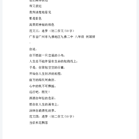
二
我们在新的起点上拼搏新
优
我们在新的起点上树立新
秀
我们，将在这新的起点上
作
文
范文二：紫色（初二作文/50字）
编
在我的左手
者
托着一团红色的火焰
按：
那
如
是梦想
果
大
家