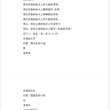
以
上
初
有兴趣就读继续看完以下内容吧！
二
优
荐，大家多多指教！
秀
范文一：起点（初二作文/50字）
作
起点
文
九月的叶，轻轻飘落
50
滑入泥土，更滑入了我们的心房
字
新，一切都是崭新的
以
新的起点！
上
我们在新的起点上放飞新
初
我们在新