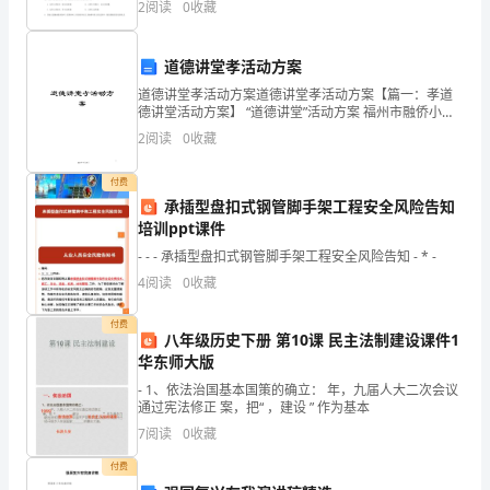
2
阅读
0
收藏
择题）两部分，满分100分，考试时间90分钟2、
的
愿你在人生的画布上，
叶，
涂抹你最漂亮的梦。
道德讲堂孝活动方案
道德讲堂孝活动方案道德讲堂孝活动方案【篇一：孝道
轻
范文四：遗梦（初二作文/50字）
德讲堂活动方案】 “道德讲堂”活动方案 福州市融侨小学
一、 活动主题：正视挫折,走向成功 二、 活动时间： 4月
轻
2
阅读
0
收藏
当依米花飘落
三、 活动地点：学生阅览室 四、 主
飘
付费
承插型盘扣式钢管脚手架工程安全风险告知
落
培训ppt课件
滑
- - - 承插型盘扣式钢管脚手架工程安全风险告知 - * -
4
阅读
0
收藏
入
泥
付费
八年级历史下册 第10课 民主法制建设课件1
华东师大版
土，
- 1、依法治国基本国策的确立： 年，九届人大二次会议
更
通过宪法修正 案，把“ ，建设 ” 作为基本
7
阅读
0
收藏
滑
付费
入