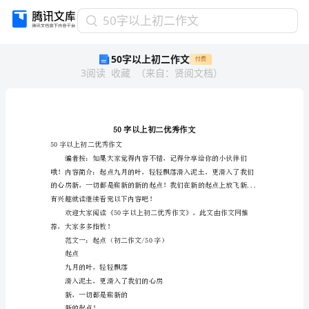
50
50字以上初二作文
字
50字以上初二作文
付费
以
3
阅读
收藏
（
来自
：
贤阅文档
）
上
初
二
作
文
50
50字以上初二优秀作文
字