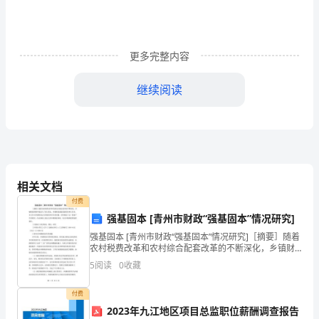
觉
得
内
更多完整内容
容
继续阅读
不
在我的右手
错，
托着一团蓝色的火焰
记
这
得
相关文档
是现实
分
付费
他们隔得很远
强基固本 [青州市财政“强基固本”情况研究]
享
强基固本 [青州市财政“强基固本”情况研究]［摘要］随着
却又很近
农村税费改革和农村综合配套改革的不断深化，乡镇财
给
政理财环境发生了重大变化，乡镇财政面临着新的形势
我却清楚地看见
5
阅读
0
收藏
与任务。本文针对乡镇财政运行的现状和存在的问题，
你
那是紫色
付费
的
2023年九江地区项目总监职位薪酬调查报告
高贵而神秘的颜色