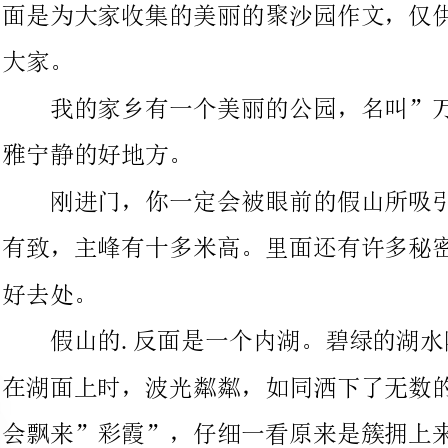
雅宁静的好地方。
刚进门，你一定会被眼前的假山所吸引。山石凸凹重叠，错落
有致，主峰有十多米高。里面还有许多秘密通道，是孩子们探险的
假山的.反面是一个内湖。碧绿的湖水随着
在湖面上时，波光粼粼，如同洒下了无数的金子。有时候，远处还
会飘来”彩霞”，仔细一看原来是簇拥上来抢食的鱼群。随着鱼群
的聚拢和分散，像一朵五彩的花朵霎时开放，十分动人。
湖的东南方矗立着一棵千年古树。这棵古银杏树已有八百余年
的历史了，它高大，挺拔，器宇轩昂。它的主干十分粗壮，我们六
七个孩子手拉手才能把它合抱住。从主杆上伸出的几条树枝像有力
的臂膀，向外伸展着，树枝上长满密密的银杏叶。远远望去，像一