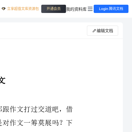
立享超值文库资源包
我的资料库
开通会员
Login 腾讯文档
编辑文档