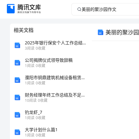
美
丽
相关文档
美丽的聚沙园
的
2025年银行保安个人工作总结参考样本
聚
3
阅读
0
收藏
公司揭牌仪式领导致辞稿
沙
1
阅读
0
收藏
园
濮阳市铜鼎建筑机械设备租赁有限公司介绍企业发展分析报告
1
阅读
0
收藏
作
财务经理年终工作总结及不足之处
10
阅读
0
收藏
文
钓龙虾_7
美
1
阅读
0
收藏
大家。
丽
大学计划什么篇1
1
阅读
0
收藏