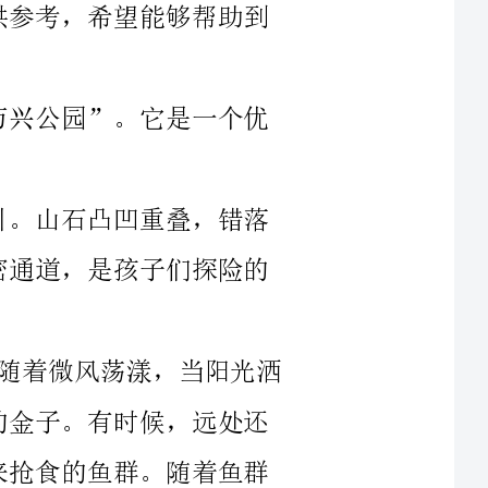
微风荡漾，当阳光洒