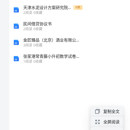
的
天津水泥设计方案研究院都江堰拉法基水泥厂土建承包工程投标书学位论文
付费
聚
2
阅读
0
收藏
沙
民间借贷协议书
2
阅读
0
收藏
园
好去处。
金匠臻品（北京）酒业有限公司介绍企业发展分析报告
作
3
阅读
0
收藏
文
张家港常青藤小升初数学试卷及一套完整答案
美
1
阅读
0
收藏
丽
的
聚
沙
复制全文
园
全屏阅读
作